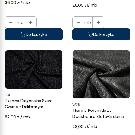
Cena
/ mb
36,00 zł
Cena
/ mb
28,00 zł
mb
mb
Do koszyka
Do koszyka
K14
Tkanina Diagonalna Szaro-
W38
Czarna z Delikatnym
Tkanina Poliamidowa
Meszkiem
Cena
/ mb
Dwustronna Złoto-Srebrna
82,00 zł
Cena
/ mb
28,00 zł