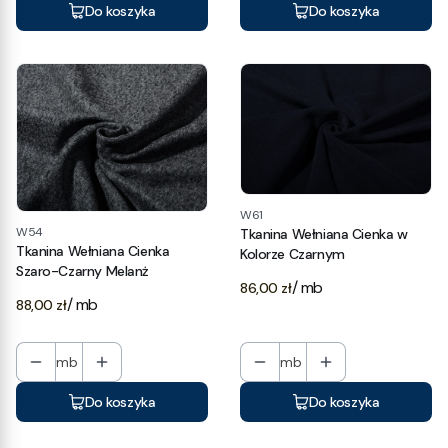
Do koszyka
Do koszyka
W61
W54
Tkanina Wełniana Cienka w
Tkanina Wełniana Cienka
Kolorze Czarnym
Szaro-Czarny Melanż
Cena
/ mb
86,00 zł
Cena
/ mb
88,00 zł
mb
mb
Do koszyka
Do koszyka