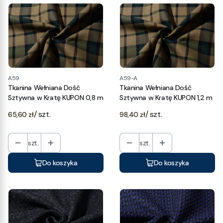
A59
A59-A
Tkanina Wełniana Dość
Tkanina Wełniana Dość
Sztywna w Kratę KUPON 0,8 m
Sztywna w Kratę KUPON 1,2 m
Cena
Cena
/ szt.
/ szt.
65,60 zł
98,40 zł
szt.
szt.
Do koszyka
Do koszyka