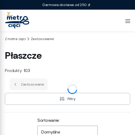
Darmowa dostawa od 250 zł
Z metra cięci
Zastosowanie
Płaszcze
Produkty:
103
Zastosowanie
Filtry
Lista produktów
Sortowanie:
Domyślne