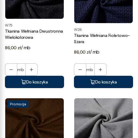
W75
W26
Tkanina Wełniana Dwustronna
Tkanina Wełniana Fioletowo-
Wielokolorowa
Szara
Cena
/ mb
86,00 zł
Cena
/ mb
86,00 zł
mb
mb
Do koszyka
Do koszyka
Promocja