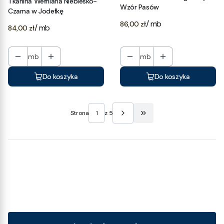
Tkanina Wełniana Niebiesko-
Wzór Pasów
Czarna w Jodełkę
Cena
/ mb
86,00 zł
Cena
/ mb
84,00 zł
mb
mb
Do koszyka
Do koszyka
Strona
z 5
Przejdź do ostatniej stro