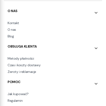
Linki w stopce
O NAS
Kontakt
O nas
Blog
OBSŁUGA KLIENTA
Metody płatności
Czas i koszty dostawy
Zwroty i reklamacje
POMOC
Jak kupować?
Regulamin