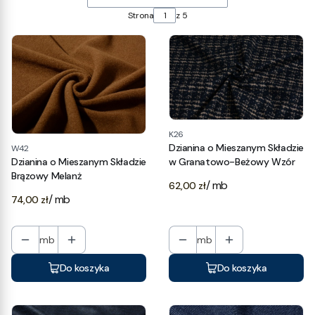
Strona
z 5
K26
Dzianina o Mieszanym Składzie
W42
w Granatowo-Beżowy Wzór
Dzianina o Mieszanym Składzie
Brązowy Melanż
Cena
/ mb
62,00 zł
Cena
/ mb
74,00 zł
mb
mb
Do koszyka
Do koszyka