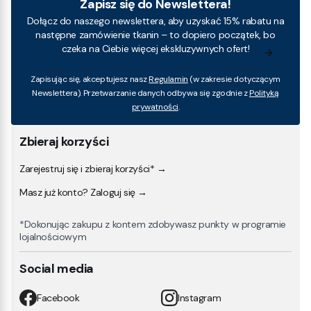
Zapisz się do Newslettera!
Dołącz do naszego newslettera, aby uzyskać 15% rabatu na
następne zamówienie tkanin – to dopiero początek, bo
czeka na Ciebie więcej ekskluzywnych ofert!
Zapisując się, akceptujesz nasz
Regulamin
(w zakresie dotyczącym
Newslettera). Przetwarzanie danych odbywa się zgodnie z
Polityką
prywatności
.
Zbieraj korzyści
Zarejestruj się i zbieraj korzyści* →
Masz już konto? Zaloguj się →
*Dokonując zakupu z kontem zdobywasz punkty w programie
lojalnościowym
Social media
Facebook
Instagram