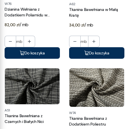
W76
A62
Dzianina Wełniana z
Tkanina Bawełniana w Małą
Dodatkiem Poliamidu w
Kratę
Odcieniach Szarości
Cena
/ mb
Cena
/ mb
82,00 zł
34,00 zł
mb
mb
Do koszyka
Do koszyka
A51
W74
Tkanina Bawełniana z
Tkanina Bawełniana z
Czarnych i Białych Nici
Dodatkiem Poliestru