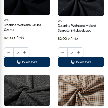
W9
W7
Dzianina Wełniana Gruba
Dzianina Wełniana Melanż
Czarna
Szarości i Niebieskiego
Cena
/ mb
82,00 zł
Cena
/ mb
82,00 zł
mb
mb
Do koszyka
Do koszyka