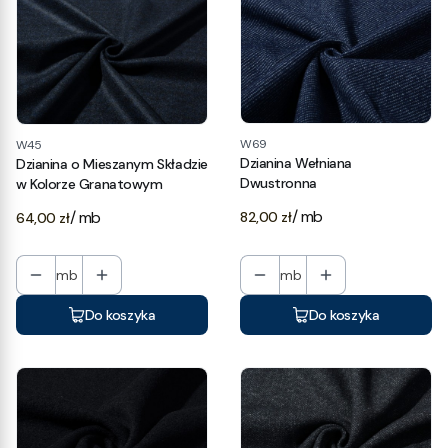
W69
W45
Dzianina Wełniana
Dzianina o Mieszanym Składzie
Dwustronna
w Kolorze Granatowym
Cena
/ mb
Cena
/ mb
82,00 zł
64,00 zł
mb
mb
Do koszyka
Do koszyka