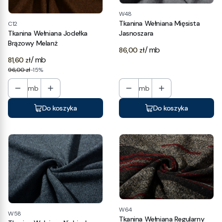
W48
Tkanina Wełniana Mięsista
C12
Tkanina Wełniana Jodełka
Jasnoszara
Brązowy Melanż
Cena
/ mb
86,00 zł
/ mb
81,60 zł
96,00 zł
-15%
mb
mb
Do koszyka
Do koszyka
W64
W58
Tkanina Wełniana Regularny