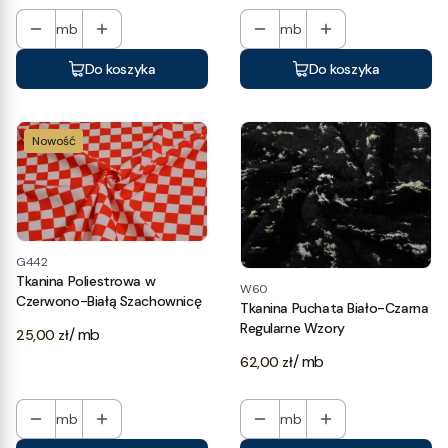
mb
mb
Do koszyka
Do koszyka
Nowość
G442
Tkanina Poliestrowa w
W60
Czerwono-Białą Szachownicę
Tkanina Puchata Biało-Czarna
Regularne Wzory
Cena
/ mb
25,00 zł
Cena
/ mb
62,00 zł
mb
mb