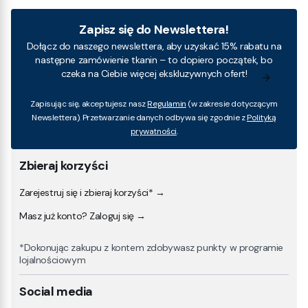
Zapisz się do Newslettera!
Dołącz do naszego newslettera, aby uzyskać 15% rabatu na
następne zamówienie tkanin – to dopiero początek, bo
czeka na Ciebie więcej ekskluzywnych ofert!
Zapisując się, akceptujesz nasz
Regulamin
(w zakresie dotyczącym
Newslettera). Przetwarzanie danych odbywa się zgodnie z
Polityką
prywatności
.
Zbieraj korzyści
Zarejestruj się i zbieraj korzyści* →
Masz już konto? Zaloguj się →
*Dokonując zakupu z kontem zdobywasz punkty w programie
lojalnościowym
Social media