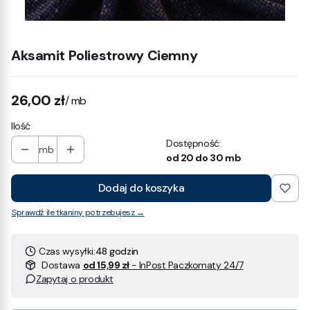
Aksamit Poliestrowy Ciemny
Cena
26,00 zł
/ mb
Ilość
Dostępność:
mb
od 20 do 30 mb
Dodaj do koszyka
Sprawdź ile tkaniny potrzebujesz →
Czas wysyłki:
48 godzin
Dostawa
od 15,99 zł
- InPost Paczkomaty 24/7
Zapytaj o produkt