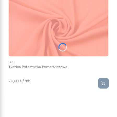
G70
Tkanina Poliestrowa Pomarańczowa
Cena
/ mb
20,00 zł