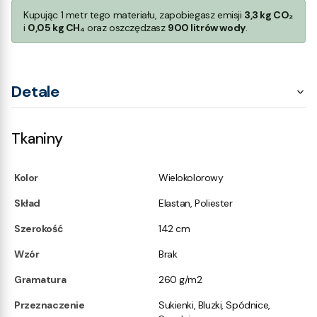
Kupując 1 metr tego materiału, zapobiegasz emisji
3,3 kg CO₂
i
0,05 kg CH₄
oraz oszczędzasz
900 litrów wody
.
Detale
Tkaniny
Kolor
Wielokolorowy
Skład
Elastan, Poliester
Szerokość
142 cm
Wzór
Brak
Gramatura
260 g/m2
Przeznaczenie
Sukienki, Bluzki, Spódnice,