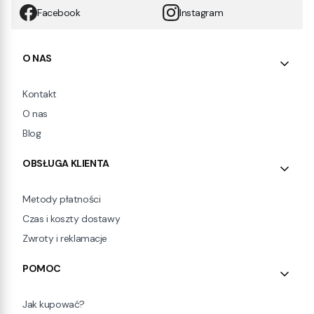
Facebook
Instagram
Linki w stopce
O NAS
Kontakt
O nas
Blog
OBSŁUGA KLIENTA
Metody płatności
Czas i koszty dostawy
Zwroty i reklamacje
POMOC
Jak kupować?