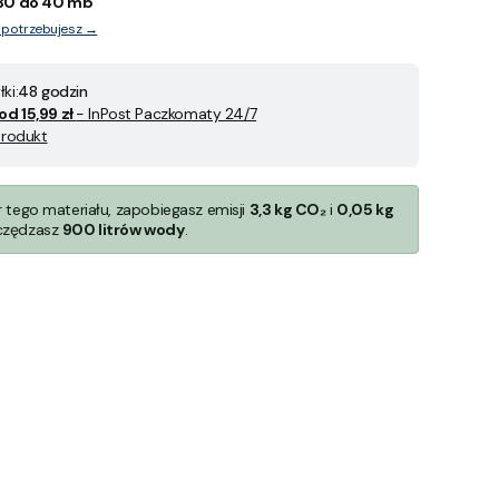
30 do 40 mb
y potrzebujesz →
ki:
48 godzin
od 15,99 zł
- InPost Paczkomaty 24/7
produkt
r tego materiału, zapobiegasz emisji
3,3 kg CO₂
i
0,05 kg
czędzasz
900 litrów wody
.