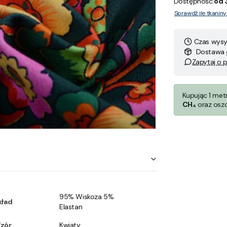
Dostępność:
od 
Sprawdź ile tkanin
Czas wysył
Dostawa
Zapytaj o 
Kupując 1 met
CH₄
oraz osz
95% Wiskoza 5%
kład
Elastan
zór
Kwiaty