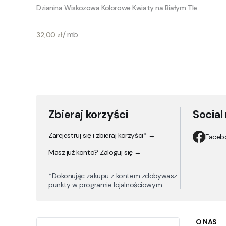
Dzianina Wiskozowa Kolorowe Kwiaty na Białym Tle
Cena
/ mb
32,00 zł
Zbieraj korzyści
Social
Zarejestruj się i zbieraj korzyści* →
Faceb
Masz już konto? Zaloguj się →
*Dokonując zakupu z kontem zdobywasz
punkty w programie lojalnościowym
Linki
O NAS