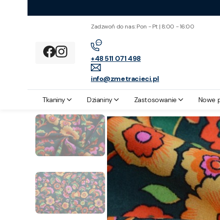
Zadzwoń do nas: Pon - Pt | 8:00 - 16:00
+48 511 071 498
info@zmetracieci.pl
Z metra cięci
Zastosowanie
Bluzki
Dzianina Wiskozowa Zielona
Tkaniny
Dzianiny
Zastosowanie
Nowe 