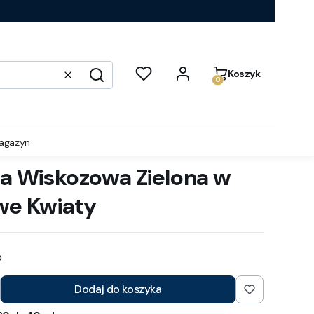
Produkty w koszyku:
Koszyk
Wyczyść
Szukaj
agazyn
na Wiskozowa Zielona w
we Kwiaty
b
Dodaj do koszyka