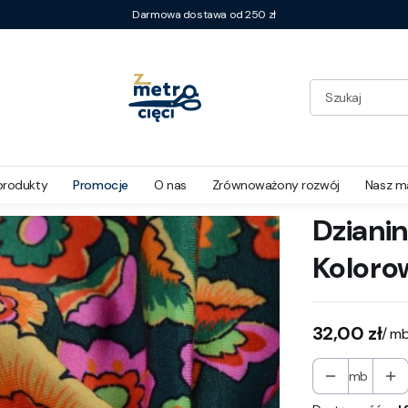
Darmowa dostawa od 250 zł
 w Kolorowe Kwiaty
produkty
Promocje
O nas
Zrównoważony rozwój
Nasz m
Dziani
Koloro
Cena
32,00 zł
/ m
mb