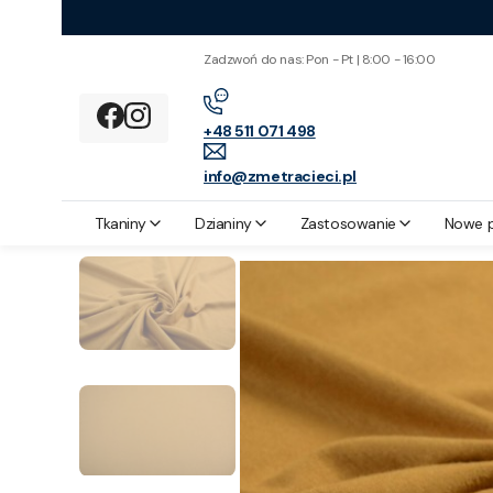
Zadzwoń do nas: Pon - Pt | 8:00 - 16:00
+48 511 071 498
info@zmetracieci.pl
Z metra cięci
Zastosowanie
Bluzki
Dzianina Wiskozowa Kolor S
Tkaniny
Dzianiny
Zastosowanie
Nowe 