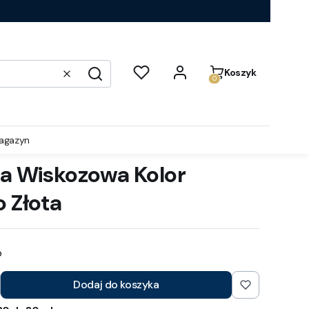
Produkty w koszyku:
Koszyk
Wyczyść
Szukaj
agazyn
na Wiskozowa Kolor
 Złota
b
Dodaj do koszyka