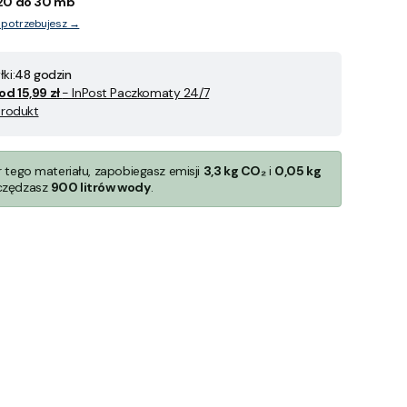
20 do 30 mb
y potrzebujesz →
ki:
48 godzin
od 15,99 zł
- InPost Paczkomaty 24/7
produkt
r tego materiału, zapobiegasz emisji
3,3 kg CO₂
i
0,05 kg
czędzasz
900 litrów wody
.