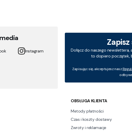
 media
Zapisz
Dołącz do naszego newslettera, 
ook
Instagram
to dopiero początek, 
Zapisując się, akceptujesz nasz
Regul
odbywa 
 w stopce
OBSŁUGA KLIENTA
Metody płatności
Czas i koszty dostawy
Zwroty i reklamacje