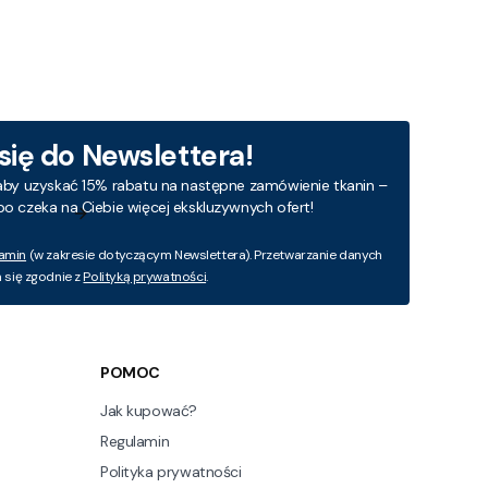
 się do Newslettera!
aby uzyskać 15% rabatu na następne zamówienie tkanin –
bo czeka na Ciebie więcej ekskluzywnych ofert!
amin
(w zakresie dotyczącym Newslettera). Przetwarzanie danych
się zgodnie z
Polityką prywatności
.
POMOC
Jak kupować?
Regulamin
Polityka prywatności