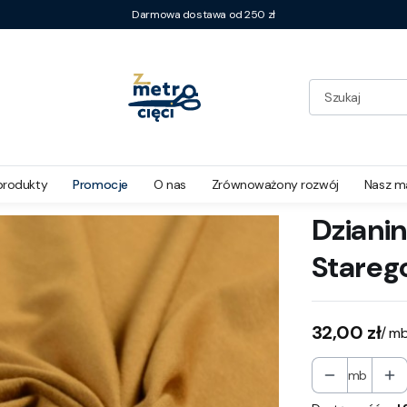
Darmowa dostawa od 250 zł
tarego Złota
produkty
Promocje
O nas
Zrównoważony rozwój
Nasz m
Dziani
Starego
Cena
32,00 zł
/ m
mb