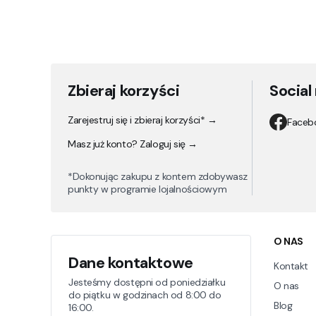
Zbieraj korzyści
Social
Zarejestruj się i zbieraj korzyści* →
Faceb
Masz już konto? Zaloguj się →
*Dokonując zakupu z kontem zdobywasz
punkty w programie lojalnościowym
Linki
O NAS
Dane kontaktowe
Kontakt
Jesteśmy dostępni od poniedziałku
O nas
do piątku w godzinach od 8:00 do
Blog
16:00.