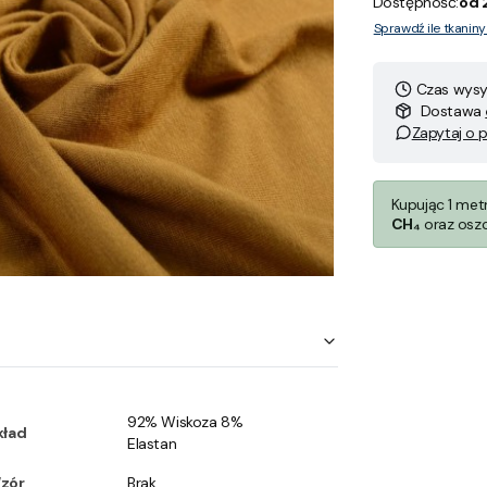
Dostępność:
od 
Sprawdź ile tkanin
Czas wysył
Dostawa
Zapytaj o 
Kupując 1 met
CH₄
oraz osz
92% Wiskoza 8%
kład
Elastan
zór
Brak