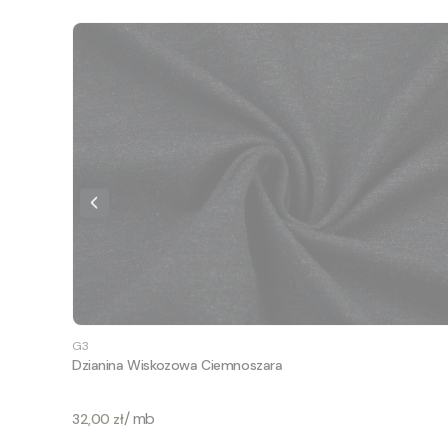
G3
Dzianina Wiskozowa Ciemnoszara
Cena
/ mb
32,00 zł