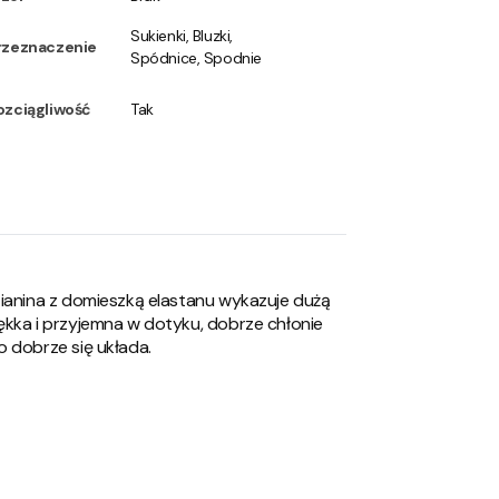
Sukienki, Bluzki,
rzeznaczenie
Spódnice, Spodnie
ozciągliwość
Tak
zianina z domieszką elastanu wykazuje dużą
ękka i przyjemna w dotyku, dobrze chłonie
o dobrze się układa.