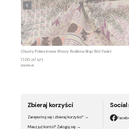
Chusty Poliestrowe Wzory Roślinne Brąz Róż Fiolet
/ szt.
17,00 zł
20,00 zł
Zbieraj korzyści
Social
Zarejestruj się i zbieraj korzyści* →
Faceb
Masz już konto? Zaloguj się →