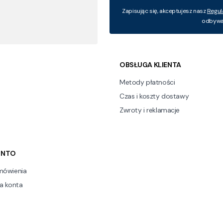
Zapisując się, akceptujesz nasz
Regul
odbywa 
 w stopce
OBSŁUGA KLIENTA
Metody płatności
Czas i koszty dostawy
Zwroty i reklamacje
ONTO
mówienia
a konta