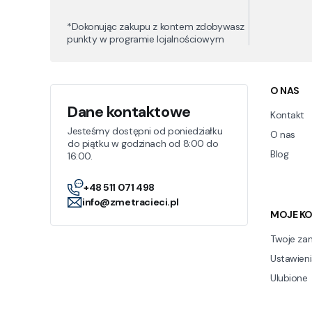
*Dokonując zakupu z kontem zdobywasz
punkty w programie lojalnościowym
Linki
O NAS
Dane kontaktowe
Kontakt
Jesteśmy dostępni od poniedziałku
O nas
do piątku w godzinach od 8:00 do
Blog
16:00.
+48 511 071 498
info@zmetracieci.pl
MOJE K
Twoje za
Ustawieni
Ulubione