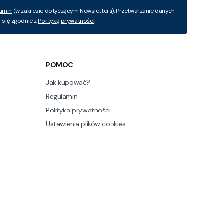
amin
(w zakresie dotyczącym Newslettera). Przetwarzanie danych
się zgodnie z
Polityką prywatności
.
POMOC
Jak kupować?
Regulamin
Polityka prywatności
Ustawienia plików cookies