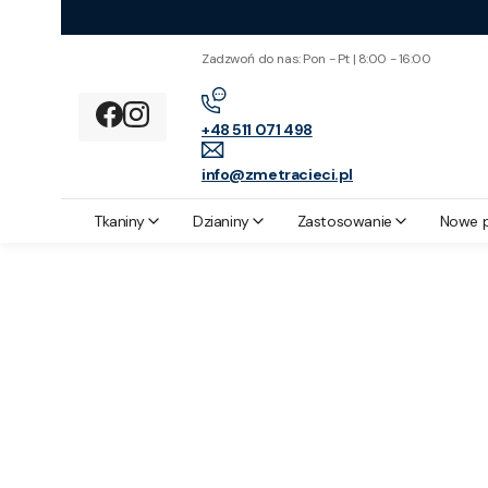
Zadzwoń do nas: Pon - Pt | 8:00 - 16:00
+48 511 071 498
info@zmetracieci.pl
Z metra cięci
Tkaniny
Bawełna
Tkanina Bawełniana Nieregular
Tkaniny
Dzianiny
Zastosowanie
Nowe 