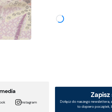
 media
Zapisz
Dołącz do naszego newslettera, 
ook
Instagram
to dopiero początek, 