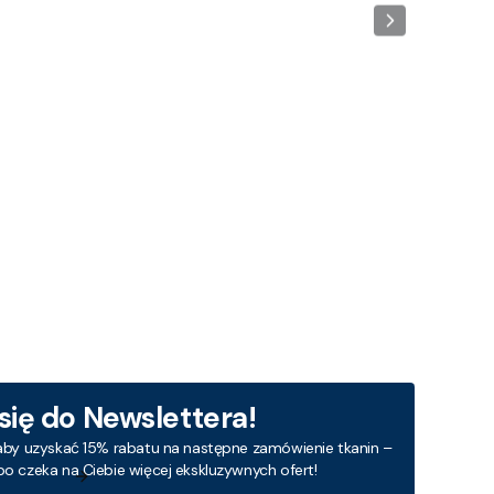
 się do Newslettera!
aby uzyskać 15% rabatu na następne zamówienie tkanin –
bo czeka na Ciebie więcej ekskluzywnych ofert!