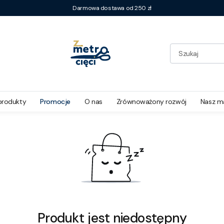
Darmowa dostawa od 250 zł
ne Wzory
produkty
Promocje
O nas
Zrównoważony rozwój
Nasz m
Produkt jest niedostępny