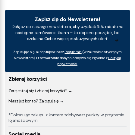
Zapisz się do Newslettera!
Dołącz do naszego newslettera, aby uzyskać 15% rabatu na
następne zamówienie tkanin – to dopiero początek, bo
czeka na Ciebie więcej ekskluzywnych ofert!
Zapisując się, akceptujesz nasz
Regulamin
(w zakresie dotyczącym
Newslettera). Przetwarzanie danych odbywa się zgodnie z
Polityką
prywatności
.
Zbieraj korzyści
Zarejestruj się i zbieraj korzyści* →
Masz już konto? Zaloguj się →
*Dokonując zakupu z kontem zdobywasz punkty w programie
lojalnościowym
Social media