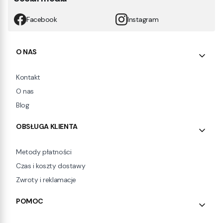
Facebook
Instagram
Linki w stopce
O NAS
Kontakt
O nas
Blog
OBSŁUGA KLIENTA
Metody płatności
Czas i koszty dostawy
Zwroty i reklamacje
POMOC