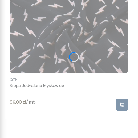
G79
Krepa Jedwabna Błyskawice
Cena
/ mb
96,00 zł