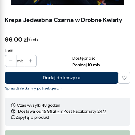
Krepa Jedwabna Czarna w Drobne Kwiaty
Cena
96,00 zł
/ mb
Ilość
Dostępność:
mb
Poniżej 10 mb
Dodaj do koszyka
Sprawdź ile tkaniny potrzebujesz →
Czas wysyłki:
48 godzin
Dostawa
od 15,99 zł
- InPost Paczkomaty 24/7
Zapytaj o produkt