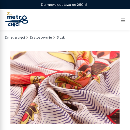
Darmowa dostawa od 250 zł
Z metra cięci
Zastosowanie
Bluzki