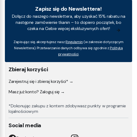
Zapisz się do Newslettera!
Dołącz do naszego newslettera, aby uzyskać 15% rabatu na
następne zamówienie tkanin – to dopiero początek, bo
czeka na Ciebie więcej ekskluzywnych ofert!
Zapisując się, akceptujesz nasz
Regulamin
(w zakresie dotyczącym
Newslettera). Przetwarzanie danych odbywa się zgodnie z
Polityką
prywatności
.
Zbieraj korzyści
Zarejestruj się i zbieraj korzyści* →
Masz już konto? Zaloguj się →
*Dokonując zakupu z kontem zdobywasz punkty w programie
lojalnościowym
Social media