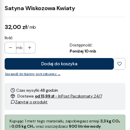
Satyna Wiskozowa Kwiaty
Cena
32,00 zł
/ mb
Ilość
Dostępność:
mb
Poniżej 10 mb
Dodaj do koszyka
Sprawdź ile tkaniny potrzebujesz →
Czas wysyłki:
48 godzin
Dostawa
od 15,99 zł
- InPost Paczkomaty 24/7
Zapytaj o produkt
Kupując 1 metr tego materiału, zapobiegasz emisji
3,3 kg CO₂
i
0,05 kg CH₄
oraz oszczędzasz
900 litrów wody
.