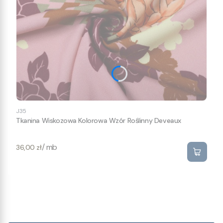
J35
Tkanina Wiskozowa Kolorowa Wzór Roślinny Deveaux
Cena
/ mb
36,00 zł