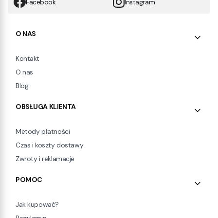
Facebook
Instagram
Linki w stopce
O NAS
Kontakt
O nas
Blog
OBSŁUGA KLIENTA
Metody płatności
Czas i koszty dostawy
Zwroty i reklamacje
POMOC
Jak kupować?
Regulamin