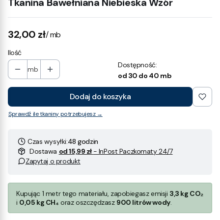
Tkanina Bawełniana Niebieska Wzór
Cena
32,00 zł
/ mb
Ilość
Dostępność:
mb
od 30 do 40 mb
Dodaj do koszyka
Sprawdź ile tkaniny potrzebujesz →
Czas wysyłki:
48 godzin
Dostawa
od 15,99 zł
- InPost Paczkomaty 24/7
Zapytaj o produkt
Kupując 1 metr tego materiału, zapobiegasz emisji
3,3 kg CO₂
i
0,05 kg CH₄
oraz oszczędzasz
900 litrów wody
.