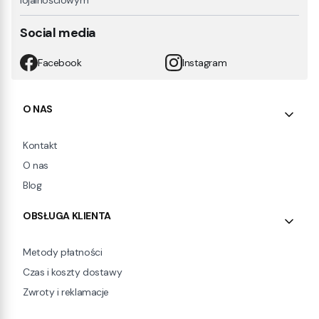
lojalnościowym
Social media
Facebook
Instagram
Linki w stopce
O NAS
Kontakt
O nas
Blog
OBSŁUGA KLIENTA
Metody płatności
Czas i koszty dostawy
Zwroty i reklamacje