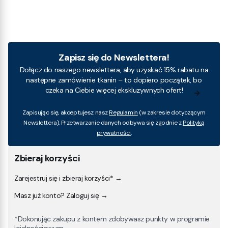
Zapisz się do Newslettera!
Dołącz do naszego newslettera, aby uzyskać 15% rabatu na
następne zamówienie tkanin – to dopiero początek, bo
czeka na Ciebie więcej ekskluzywnych ofert!
Zapisując się, akceptujesz nasz
Regulamin
(w zakresie dotyczącym
Newslettera). Przetwarzanie danych odbywa się zgodnie z
Polityką
prywatności
.
Zbieraj korzyści
Zarejestruj się i zbieraj korzyści* →
Masz już konto? Zaloguj się →
*Dokonując zakupu z kontem zdobywasz punkty w programie