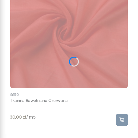
G150
Tkanina Bawełniana Czerwona
Cena
/ mb
30,00 zł