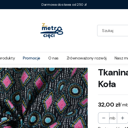
Darmowa dostawa od 250 zł
produkty
Promocje
O nas
Zrównoważony rozwój
Nasz m
Tkanina
Koła
Cena
32,00 zł
/ m
mb