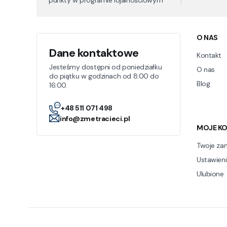
Linki
O NAS
Dane kontaktowe
Kontakt
Jesteśmy dostępni od poniedziałku
O nas
do piątku w godzinach od 8:00 do
Blog
16:00.
+48 511 071 498
info@zmetracieci.pl
MOJE K
Twoje za
Ustawieni
Ulubione