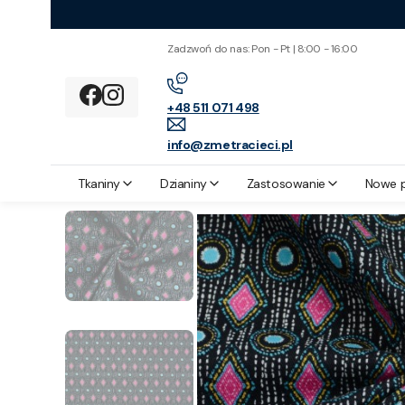
Zadzwoń do nas: Pon - Pt | 8:00 - 16:00
+48 511 071 498
info@zmetracieci.pl
Z metra cięci
Tkaniny
Tkanina Bawełniana Trójkąty i Koła
Tkaniny
Dzianiny
Zastosowanie
Nowe 