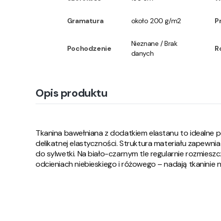
Gramatura
około 200 g/m2
P
Nieznane / Brak
Pochodzenie
R
danych
Opis produktu
Tkanina bawełniana z dodatkiem elastanu to idealne p
delikatnej elastyczności. Struktura materiału zapewn
do sylwetki. Na biało-czarnym tle regularnie rozmies
odcieniach niebieskiego i różowego – nadają tkanini