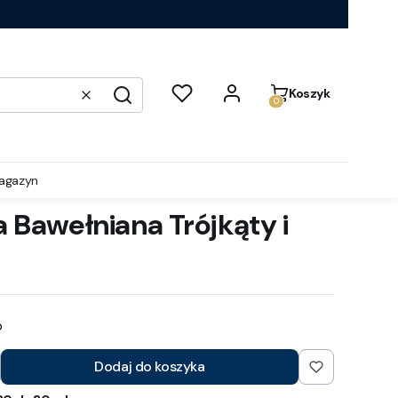
Produkty w koszyku:
Koszyk
Wyczyść
Szukaj
agazyn
 Bawełniana Trójkąty i
b
Dodaj do koszyka