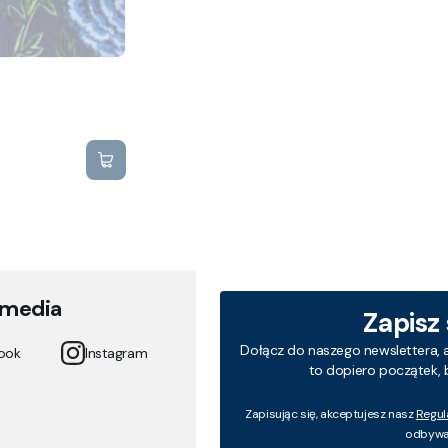
 media
Zapisz
Dołącz do naszego newslettera, 
ook
Instagram
to dopiero początek, 
Zapisując się, akceptujesz nasz
Regul
odbywa 