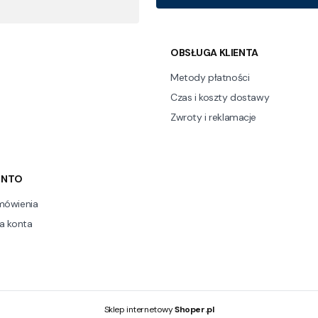
 w stopce
OBSŁUGA KLIENTA
Metody płatności
Czas i koszty dostawy
Zwroty i reklamacje
ONTO
mówienia
a konta
Sklep internetowy
Shoper.pl