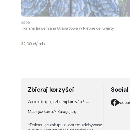
G399
Tkanina Bawełniana Granatowa w Niebieskie Kwiaty
Cena
/ mb
32,00 zł
Zbieraj korzyści
Social
Zarejestruj się i zbieraj korzyści* →
Faceb
Masz już konto? Zaloguj się →
*Dokonując zakupu z kontem zdobywasz
punkty w programie lojalnościowym