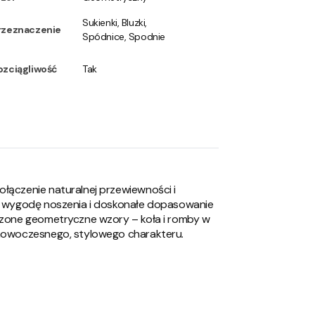
Sukienki, Bluzki,
rzeznaczenie
Spódnice, Spodnie
ozciągliwość
Tak
ołączenie naturalnej przewiewności i
ia wygodę noszenia i doskonałe dopasowanie
zczone geometryczne wzory – koła i romby w
e nowoczesnego, stylowego charakteru.