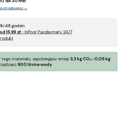
20 do 30 mb
y potrzebujesz →
ki:
48 godzin
od 15,99 zł
- InPost Paczkomaty 24/7
produkt
r tego materiału, zapobiegasz emisji
3,3 kg CO₂
i
0,05 kg
czędzasz
900 litrów wody
.