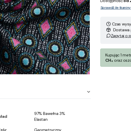
Dostępność:
od 
Sprawdź ile tkanin
Czas wysył
Dostawa
Zapytaj o 
Kupując 1 met
CH₄
oraz osz
97% Bawełna 3%
kład
Elastan
zór
Geometryczny