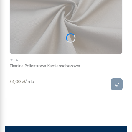
G154
Tkanina Poliestrowa Kamiennobeżowa
Cena
/ mb
34,00 zł