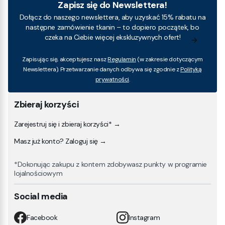
Zapisz się do Newslettera!
Dołącz do naszego newslettera, aby uzyskać 15% rabatu na
następne zamówienie tkanin – to dopiero początek, bo
czeka na Ciebie więcej ekskluzywnych ofert!
Zapisując się, akceptujesz nasz
Regulamin
(w zakresie dotyczącym
Newslettera). Przetwarzanie danych odbywa się zgodnie z
Polityką
prywatności
.
Zbieraj korzyści
Zarejestruj się i zbieraj korzyści* →
Masz już konto? Zaloguj się →
*Dokonując zakupu z kontem zdobywasz punkty w programie
lojalnościowym
Social media
Facebook
Instagram