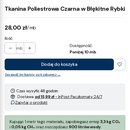
Tkanina Poliestrowa Czarna w Błękitne Rybki
Cena
28,00 zł
/ mb
Ilość
Dostępność:
mb
Poniżej 10 mb
Dodaj do koszyka
Sprawdź ile tkaniny potrzebujesz →
Czas wysyłki:
48 godzin
Dostawa
od 15,99 zł
- InPost Paczkomaty 24/7
Zapytaj o produkt
Kupując 1 metr tego materiału, zapobiegasz emisji
3,3 kg CO₂
i
0,05 kg CH₄
oraz oszczędzasz
900 litrów wody
.