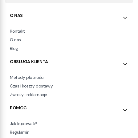
Linki w stopce
O NAS
Kontakt
O nas
Blog
OBSŁUGA KLIENTA
Metody płatności
Czas i koszty dostawy
Zwroty i reklamacje
POMOC
Jak kupować?
Regulamin