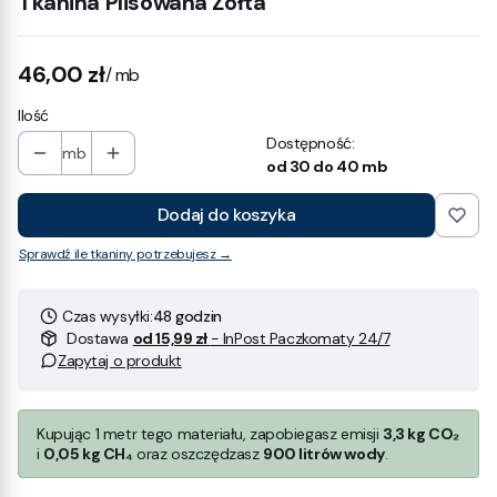
Tkanina Plisowana Żółta
Cena
46,00 zł
/ mb
Ilość
Dostępność:
mb
od 30 do 40 mb
Dodaj do koszyka
Sprawdź ile tkaniny potrzebujesz →
Czas wysyłki:
48 godzin
Dostawa
od 15,99 zł
- InPost Paczkomaty 24/7
Zapytaj o produkt
Kupując 1 metr tego materiału, zapobiegasz emisji
3,3 kg CO₂
i
0,05 kg CH₄
oraz oszczędzasz
900 litrów wody
.