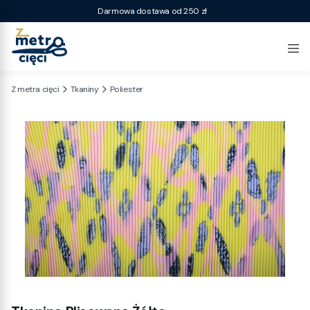
Darmowa dostawa od 250 zł
Z metra cięci
Tkaniny
Poliester