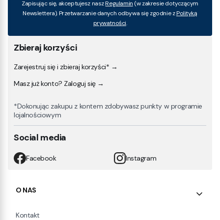
Zapisując się, akceptujesz nasz
Regulamin
(w zakresie dotyczącym
Newslettera). Przetwarzanie danych odbywa się zgodnie z
Polityką
prywatności
.
Zbieraj korzyści
Zarejestruj się i zbieraj korzyści* →
Masz już konto? Zaloguj się →
*Dokonując zakupu z kontem zdobywasz punkty w programie
lojalnościowym
Social media
Facebook
Instagram
Linki w stopce
O NAS
Kontakt