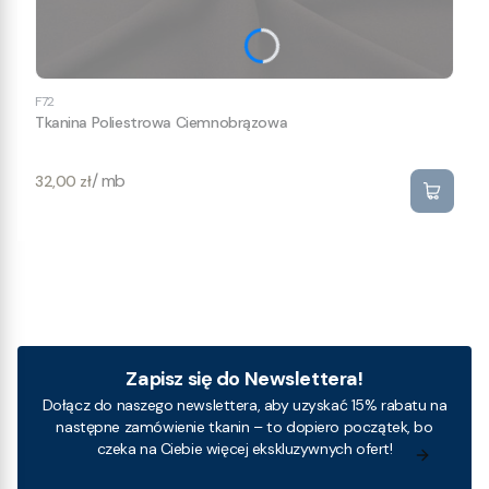
F72
Tkanina Poliestrowa Ciemnobrązowa
Cena
/ mb
32,00 zł
Zapisz się do Newslettera!
Dołącz do naszego newslettera, aby uzyskać 15% rabatu na
następne zamówienie tkanin – to dopiero początek, bo
czeka na Ciebie więcej ekskluzywnych ofert!