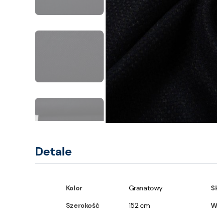
Detale
Kolor
Granatowy
S
Szerokość
152 cm
W