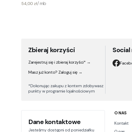
Cena
/ mb
54,00 zł
Zbieraj korzyści
Social
Zarejestruj się i zbieraj korzyści* →
Faceb
Masz już konto? Zaloguj się →
*Dokonując zakupu z kontem zdobywasz
punkty w programie lojalnościowym
Linki
O NAS
Dane kontaktowe
Kontakt
Jesteśmy dostępni od poniedziałku
O nas