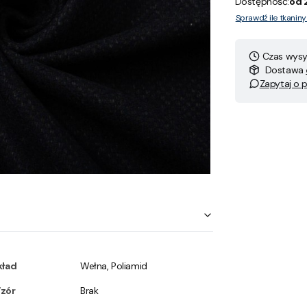
Dostępność:
od 
Sprawdź ile tkanin
Czas wysył
Dostawa
Zapytaj o 
kład
Wełna, Poliamid
zór
Brak