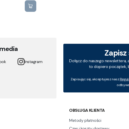
 media
Zapisz
Dołącz do naszego newslettera, 
ook
Instagram
to dopiero początek, 
Zapisując się, akceptujesz nasz
Regul
odbywa 
 w stopce
OBSŁUGA KLIENTA
Metody płatności
Czas i koszty dostawy