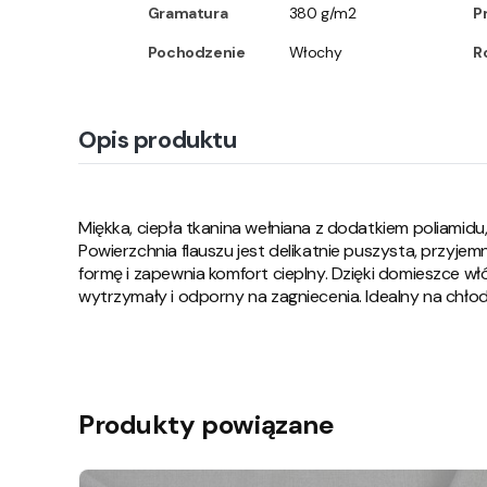
Gramatura
380 g/m2
P
Pochodzenie
Włochy
R
Opis produktu
Miękka, ciepła tkanina wełniana z dodatkiem poliamid
Powierzchnia flauszu jest delikatnie puszysta, przyj
formę i zapewnia komfort cieplny. Dzięki domieszce włó
wytrzymały i odporny na zagniecenia. Idealny na chłod
Produkty powiązane