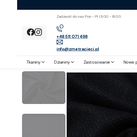
Zadzwoń do nas: Pon - Pt | 8:00 - 16:00
+48 511 071 498
info@zmetracieci.pl
Z metra cięci
Tkaniny
Tkanina Wełniana Granatowy Flausz
Tkaniny
Dzianiny
Zastosowanie
Nowe 