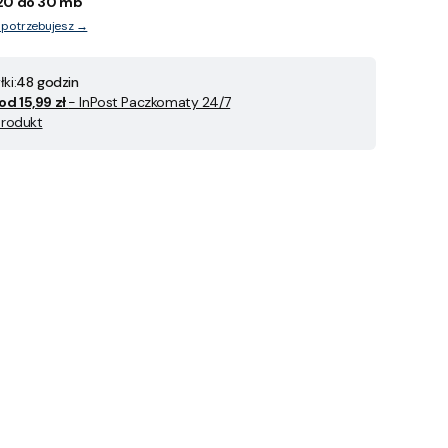
20 do 30 mb
y potrzebujesz →
ki:
48 godzin
od 15,99 zł
- InPost Paczkomaty 24/7
produkt