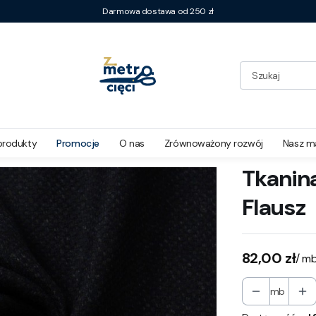
Darmowa dostawa od 250 zł
produkty
Promocje
O nas
Zrównoważony rozwój
Nasz m
Tkanin
Flausz
Cena
82,00 zł
/ m
mb