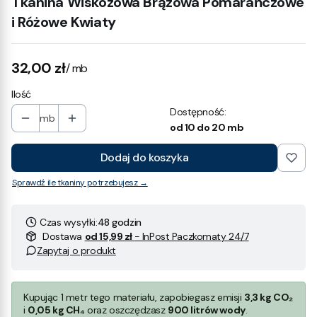
Tkanina Wiskozowa Brązowa Pomarańczowe
i Różowe Kwiaty
Cena
32,00 zł
/ mb
Ilość
Dostępność:
mb
od 10 do 20 mb
Dodaj do koszyka
Sprawdź ile tkaniny potrzebujesz →
Czas wysyłki:
48 godzin
Dostawa
od 15,99 zł
- InPost Paczkomaty 24/7
Zapytaj o produkt
Kupując 1 metr tego materiału, zapobiegasz emisji
3,3 kg CO₂
i
0,05 kg CH₄
oraz oszczędzasz
900 litrów wody
.