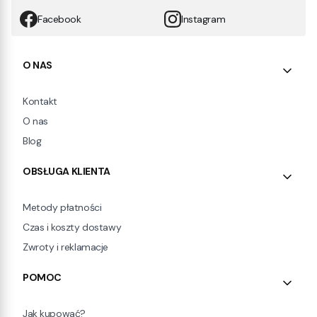
Facebook
Instagram
Linki w stopce
O NAS
Kontakt
O nas
Blog
OBSŁUGA KLIENTA
Metody płatności
Czas i koszty dostawy
Zwroty i reklamacje
POMOC
Jak kupować?