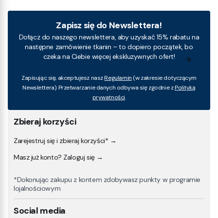
Zapisz się do Newslettera!
Dołącz do naszego newslettera, aby uzyskać 15% rabatu na
następne zamówienie tkanin – to dopiero początek, bo
czeka na Ciebie więcej ekskluzywnych ofert!
Zapisując się, akceptujesz nasz
Regulamin
(w zakresie dotyczącym
Newslettera). Przetwarzanie danych odbywa się zgodnie z
Polityką
prywatności
.
Zbieraj korzyści
Zarejestruj się i zbieraj korzyści* →
Masz już konto? Zaloguj się →
*Dokonując zakupu z kontem zdobywasz punkty w programie
lojalnościowym
Social media