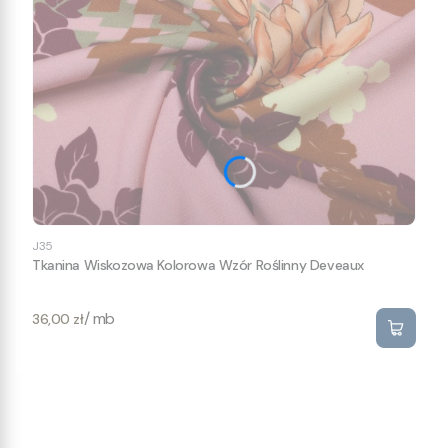
J35
Tkanina Wiskozowa Kolorowa Wzór Roślinny Deveaux
Cena
/ mb
36,00 zł