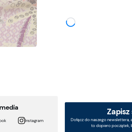
 media
Zapisz
Dołącz do naszego newslettera, 
ook
Instagram
to dopiero początek, 