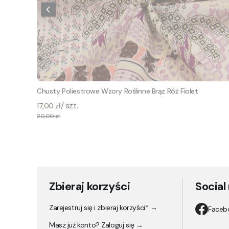
Chusty Poliestrowe Wzory Roślinne Brąz Róż Fiolet
/ szt.
17,00 zł
20,00 zł
Zbieraj korzyści
Social
Zarejestruj się i zbieraj korzyści* →
Faceb
Masz już konto? Zaloguj się →