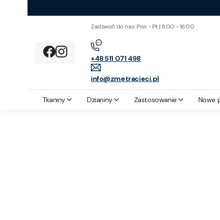
Zadzwoń do nas: Pon - Pt | 8:00 - 16:00
+48 511 071 498
info@zmetracieci.pl
Z metra cięci
Tkaniny
Tkanina Bawełniana w Orientalny Wzór
Tkaniny
Dzianiny
Zastosowanie
Nowe 