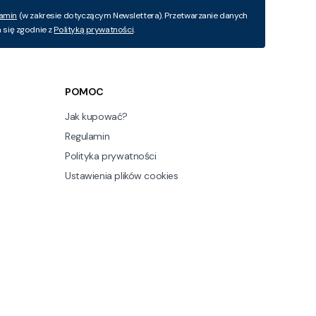
amin
(w zakresie dotyczącym Newslettera). Przetwarzanie danych
się zgodnie z
Polityką prywatności
.
POMOC
Jak kupować?
Regulamin
Polityka prywatności
Ustawienia plików cookies