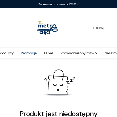
Darmowa dostawa od 250 zł
produkty
Promocje
O nas
Zrównoważony rozwój
Nasz m
Produkt jest niedostępny