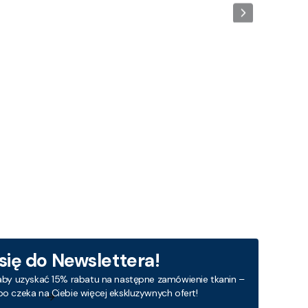
 się do Newslettera!
aby uzyskać 15% rabatu na następne zamówienie tkanin –
bo czeka na Ciebie więcej ekskluzywnych ofert!