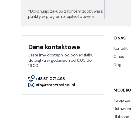
*Dokonując zakupu z kontem zdobywasz
punkty w programie lojalnościowym
Linki
O NAS
Dane kontaktowe
Kontakt
Jesteśmy dostępni od poniedziałku
O nas
do piątku w godzinach od 8:00 do
Blog
16:00.
+48 511 071 498
info@zmetracieci.pl
MOJE K
Twoje za
Ustawieni
Ulubione