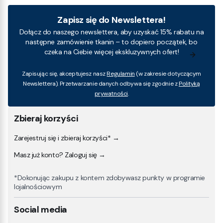
Zapisz się do Newslettera!
Dołącz do naszego newslettera, aby uzyskać 15% rabatu na
następne zamówienie tkanin – to dopiero początek, bo
czeka na Ciebie więcej ekskluzywnych ofert!
Zapisując się, akceptujesz nasz
Regulamin
(w zakresie dotyczącym
Newslettera). Przetwarzanie danych odbywa się zgodnie z
Polityką
prywatności
.
Zbieraj korzyści
Zarejestruj się i zbieraj korzyści* →
Masz już konto? Zaloguj się →
*Dokonując zakupu z kontem zdobywasz punkty w programie
lojalnościowym
Social media