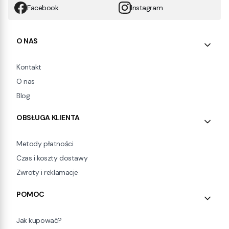
Facebook
Instagram
Linki w stopce
O NAS
Kontakt
O nas
Blog
OBSŁUGA KLIENTA
Metody płatności
Czas i koszty dostawy
Zwroty i reklamacje
POMOC
Jak kupować?