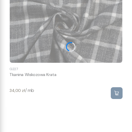
G227
Tkanina Wiskozowa Krata
Cena
/ mb
34,00 zł