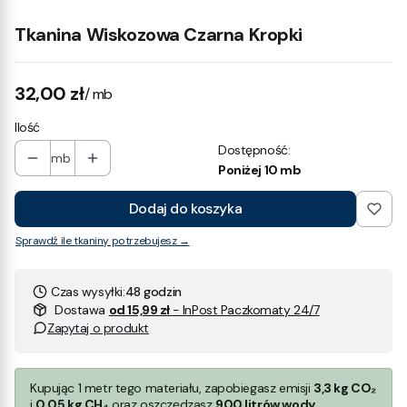
Tkanina Wiskozowa Czarna Kropki
Cena
32,00 zł
/ mb
Ilość
Dostępność:
mb
Poniżej 10 mb
Dodaj do koszyka
Sprawdź ile tkaniny potrzebujesz →
Czas wysyłki:
48 godzin
Dostawa
od 15,99 zł
- InPost Paczkomaty 24/7
Zapytaj o produkt
Kupując 1 metr tego materiału, zapobiegasz emisji
3,3 kg CO₂
i
0,05 kg CH₄
oraz oszczędzasz
900 litrów wody
.