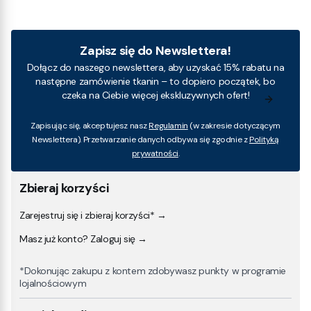
Zapisz się do Newslettera!
Dołącz do naszego newslettera, aby uzyskać 15% rabatu na
następne zamówienie tkanin – to dopiero początek, bo
czeka na Ciebie więcej ekskluzywnych ofert!
Zapisując się, akceptujesz nasz
Regulamin
(w zakresie dotyczącym
Newslettera). Przetwarzanie danych odbywa się zgodnie z
Polityką
prywatności
.
Zbieraj korzyści
Zarejestruj się i zbieraj korzyści* →
Masz już konto? Zaloguj się →
*Dokonując zakupu z kontem zdobywasz punkty w programie
lojalnościowym