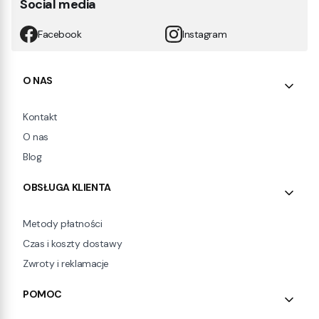
Social media
Facebook
Instagram
Linki w stopce
O NAS
Kontakt
O nas
Blog
OBSŁUGA KLIENTA
Metody płatności
Czas i koszty dostawy
Zwroty i reklamacje
POMOC