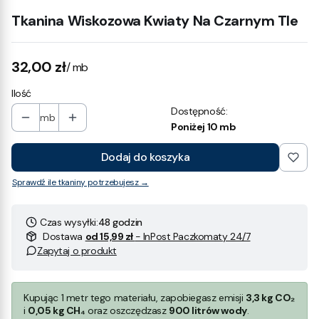
Tkanina Wiskozowa Kwiaty Na Czarnym Tle
Cena
32,00 zł
/ mb
Ilość
Dostępność:
mb
Poniżej 10 mb
Dodaj do koszyka
Sprawdź ile tkaniny potrzebujesz →
Czas wysyłki:
48 godzin
Dostawa
od 15,99 zł
- InPost Paczkomaty 24/7
Zapytaj o produkt
Kupując 1 metr tego materiału, zapobiegasz emisji
3,3 kg CO₂
i
0,05 kg CH₄
oraz oszczędzasz
900 litrów wody
.