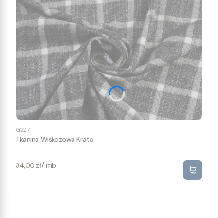
G227
Tkanina Wiskozowa Krata
Cena
/ mb
34,00 zł