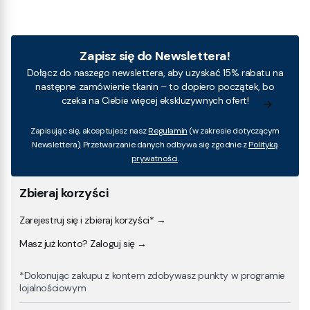
Zapisz się do Newslettera!
Dołącz do naszego newslettera, aby uzyskać 15% rabatu na
następne zamówienie tkanin – to dopiero początek, bo
czeka na Ciebie więcej ekskluzywnych ofert!
Zapisując się, akceptujesz nasz
Regulamin
(w zakresie dotyczącym
Newslettera). Przetwarzanie danych odbywa się zgodnie z
Polityką
prywatności
.
Zbieraj korzyści
Zarejestruj się i zbieraj korzyści* →
Masz już konto? Zaloguj się →
*Dokonując zakupu z kontem zdobywasz punkty w programie
lojalnościowym