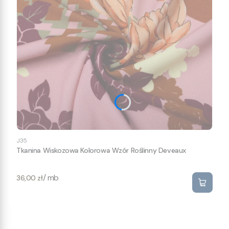
J35
Tkanina Wiskozowa Kolorowa Wzór Roślinny Deveaux
Cena
/ mb
36,00 zł