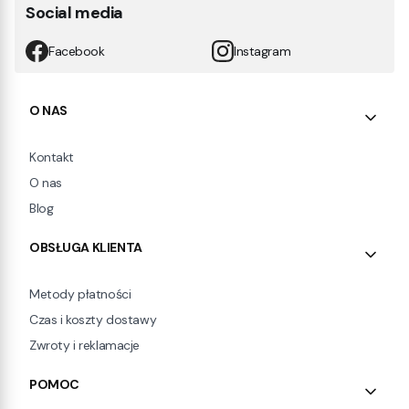
Social media
Facebook
Instagram
Linki w stopce
O NAS
Kontakt
O nas
Blog
OBSŁUGA KLIENTA
Metody płatności
Czas i koszty dostawy
Zwroty i reklamacje
POMOC