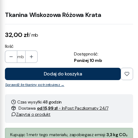
Tkanina Wiskozowa Różowa Krata
Cena
32,00 zł
/ mb
Ilość
Dostępność:
mb
Poniżej 10 mb
Dodaj do koszyka
Sprawdź ile tkaniny potrzebujesz →
Czas wysyłki:
48 godzin
Dostawa
od 15,99 zł
- InPost Paczkomaty 24/7
Zapytaj o produkt
Kupując 1 metr tego materiału, zapobiegasz emisji
3,3 kg CO₂