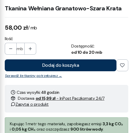
Tkanina Wełniana Granatowo-Szara Krata
Cena
58,00 zł
/ mb
Ilość
Dostępność:
mb
od 10 do 20 mb
Dodaj do koszyka
Sprawdź ile tkaniny potrzebujesz →
Czas wysyłki:
48 godzin
Dostawa
od 15,99 zł
- InPost Paczkomaty 24/7
Zapytaj o produkt
Kupując 1 metr tego materiału, zapobiegasz emisji
3,3 kg CO₂
i
0,05 kg CH₄
oraz oszczędzasz
900 litrów wody
.