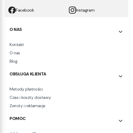
Facebook
Instagram
Linki w stopce
O NAS
Kontakt
O nas
Blog
OBSŁUGA KLIENTA
Metody płatności
Czas i koszty dostawy
Zwroty i reklamacje
POMOC