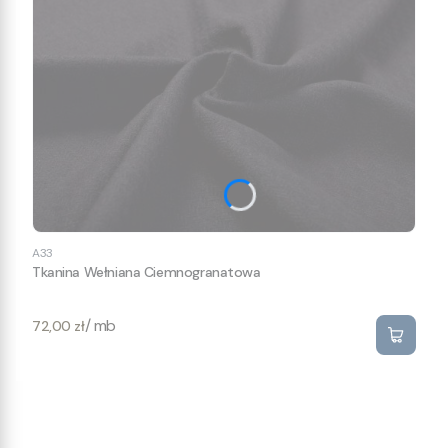
A33
Tkanina Wełniana Ciemnogranatowa
Cena
/ mb
72,00 zł