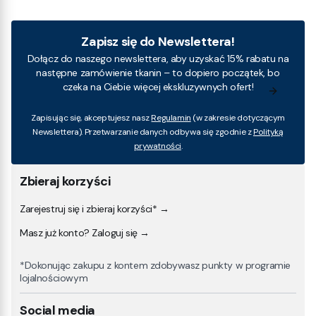
Zapisz się do Newslettera!
Dołącz do naszego newslettera, aby uzyskać 15% rabatu na
następne zamówienie tkanin – to dopiero początek, bo
czeka na Ciebie więcej ekskluzywnych ofert!
Zapisując się, akceptujesz nasz
Regulamin
(w zakresie dotyczącym
Newslettera). Przetwarzanie danych odbywa się zgodnie z
Polityką
prywatności
.
Zbieraj korzyści
Zarejestruj się i zbieraj korzyści* →
Masz już konto? Zaloguj się →
*Dokonując zakupu z kontem zdobywasz punkty w programie
lojalnościowym
Social media