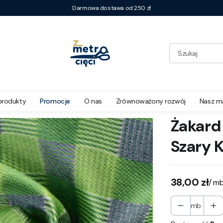
Darmowa dostawa od 250 zł
ono-Szary Krata
produkty
Promocje
O nas
Zrównoważony rozwój
Nasz m
Żakard
Szary 
Cena
38,00 zł
/ m
mb