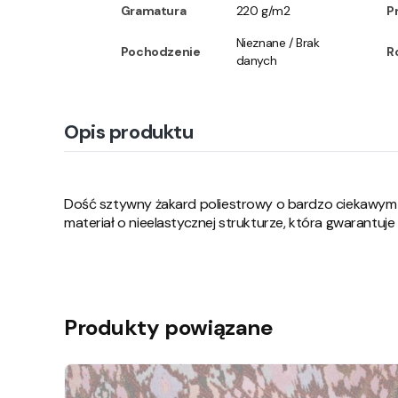
Gramatura
220 g/m2
P
Nieznane / Brak
Pochodzenie
R
danych
Opis produktu
Dość sztywny żakard poliestrowy o bardzo ciekawym
materiał o nieelastycznej strukturze, która gwarantuje 
Produkty powiązane