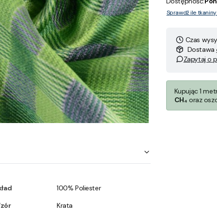
Dostępność:
Pon
Sprawdź ile tkanin
Czas wysył
Dostawa
Zapytaj o 
Kupując 1 met
CH₄
oraz osz
kład
100% Poliester
zór
Krata