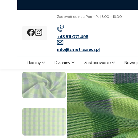
Zadzwoń do nas: Pon - Pt | 8:00 - 16:00
+48 511 071 498
info@zmetracieci.pl
Z metra cięci
Zastosowanie
Płaszcze
Żakard Poliestrowy Ziel
Tkaniny
Dzianiny
Zastosowanie
Nowe 