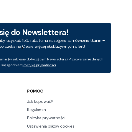
 się do Newslettera!
aby uzyskać 15% rabatu na następne zamówienie tkanin –
bo czeka na Ciebie więcej ekskluzywnych ofert!
amin
(w zakresie dotyczącym Newslettera). Przetwarzanie danych
się zgodnie z
Polityką prywatności
.
POMOC
Jak kupować?
Regulamin
Polityka prywatności
Ustawienia plików cookies