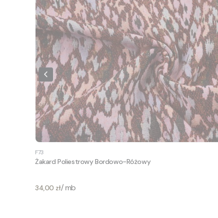
F73
Żakard Poliestrowy Bordowo-Różowy
Cena
/ mb
34,00 zł