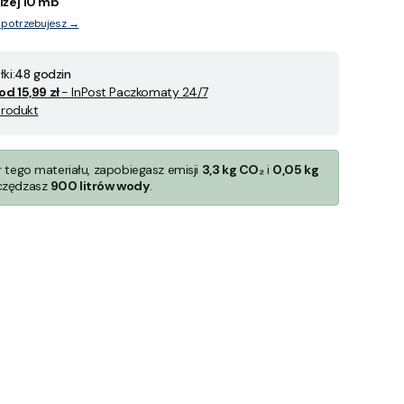
iżej 10 mb
y potrzebujesz →
ki:
48 godzin
od 15,99 zł
- InPost Paczkomaty 24/7
produkt
r tego materiału, zapobiegasz emisji
3,3 kg CO₂
i
0,05 kg
czędzasz
900 litrów wody
.