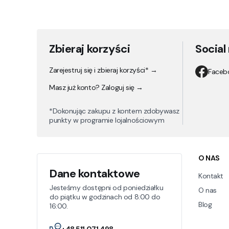
Zbieraj korzyści
Social
Zarejestruj się i zbieraj korzyści* →
Faceb
Masz już konto? Zaloguj się →
*Dokonując zakupu z kontem zdobywasz
punkty w programie lojalnościowym
Linki
O NAS
Dane kontaktowe
Kontakt
Jesteśmy dostępni od poniedziałku
O nas
do piątku w godzinach od 8:00 do
Blog
16:00.