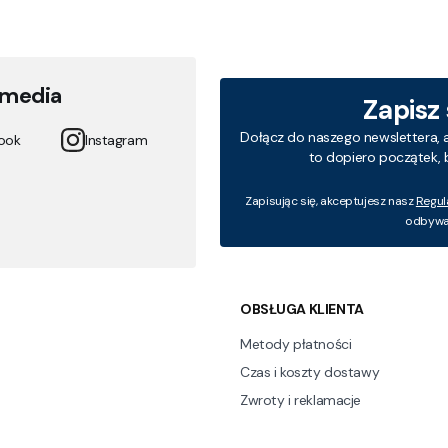
 media
Zapisz
Dołącz do naszego newslettera, 
ook
Instagram
to dopiero początek, 
Zapisując się, akceptujesz nasz
Regul
odbywa 
 w stopce
OBSŁUGA KLIENTA
Metody płatności
Czas i koszty dostawy
Zwroty i reklamacje