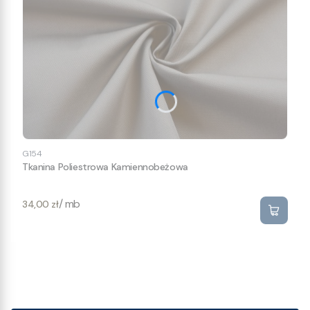
G154
Tkanina Poliestrowa Kamiennobeżowa
Cena
/ mb
34,00 zł