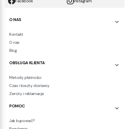
Facebook
Instagram
Linki w stopce
O NAS
Kontakt
O nas
Blog
OBSŁUGA KLIENTA
Metody płatności
Czas i koszty dostawy
Zwroty i reklamacje
POMOC
Jak kupować?
Regulamin