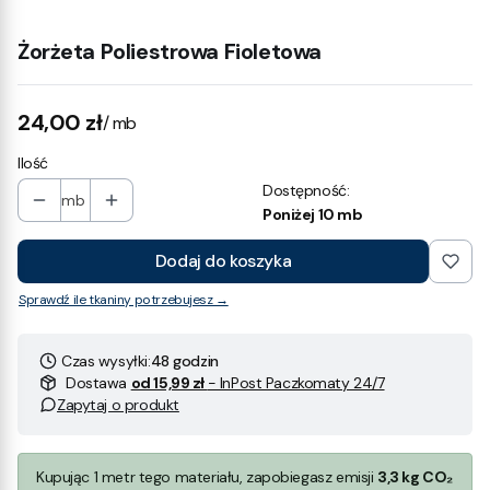
Żorżeta Poliestrowa Fioletowa
Cena
24,00 zł
/ mb
Ilość
Dostępność:
mb
Poniżej 10 mb
Dodaj do koszyka
Sprawdź ile tkaniny potrzebujesz →
Czas wysyłki:
48 godzin
Dostawa
od 15,99 zł
- InPost Paczkomaty 24/7
Zapytaj o produkt
Kupując 1 metr tego materiału, zapobiegasz emisji
3,3 kg CO₂