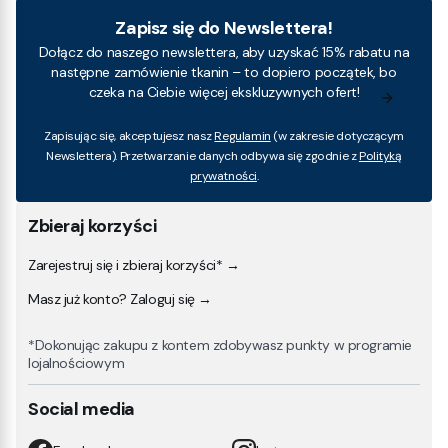
Zapisz się do Newslettera!
Dołącz do naszego newslettera, aby uzyskać 15% rabatu na
następne zamówienie tkanin – to dopiero początek, bo
czeka na Ciebie więcej ekskluzywnych ofert!
Zapisując się, akceptujesz nasz
Regulamin
(w zakresie dotyczącym
Newslettera). Przetwarzanie danych odbywa się zgodnie z
Polityką
prywatności
.
Zbieraj korzyści
Zarejestruj się i zbieraj korzyści* →
Masz już konto? Zaloguj się →
*Dokonując zakupu z kontem zdobywasz punkty w programie
lojalnościowym
Social media