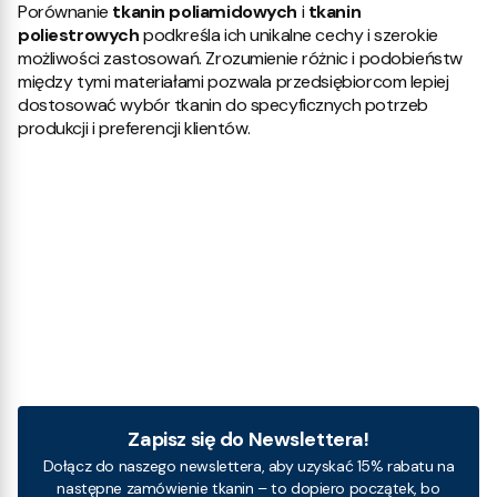
Porównanie
tkanin poliamidowych
i
tkanin
poliestrowych
podkreśla ich unikalne cechy i szerokie
możliwości zastosowań. Zrozumienie różnic i podobieństw
między tymi materiałami pozwala przedsiębiorcom lepiej
dostosować wybór tkanin do specyficznych potrzeb
produkcji i preferencji klientów.
Zapisz się do Newslettera!
Dołącz do naszego newslettera, aby uzyskać 15% rabatu na
następne zamówienie tkanin – to dopiero początek, bo