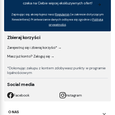
czeka na Ciebie więcej ekskluzywnych ofert!
Zapisując się, akceptujesz nasz
Regulamin
(w zakresie dotyczącym
Newslettera). Przetwarzanie danych odbywa się zgodnie z
Polityką
prywatności
.
Zbieraj korzyści
Zarejestruj się i zbieraj korzyści* →
Masz już konto? Zaloguj się →
*Dokonując zakupu z kontem zdobywasz punkty w programie
lojalnościowym
Social media
Facebook
Instagram
Linki w stopce
O NAS