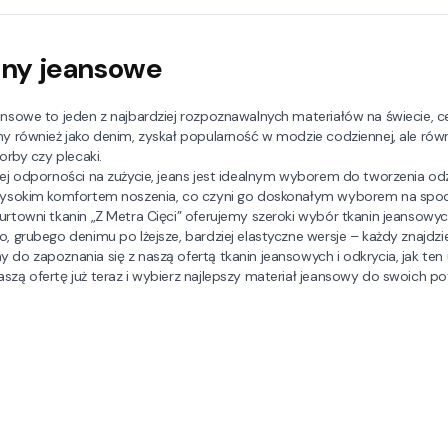
iny jeansowe
ansowe to jeden z najbardziej rozpoznawalnych materiałów na świecie, c
ny również jako denim, zyskał popularność w modzie codziennej, ale rów
torby czy plecaki.
jej odporności na zużycie, jeans jest idealnym wyborem do tworzenia odzi
wysokim komfortem noszenia, co czyni go doskonałym wyborem na spodnie
urtowni tkanin „Z Metra Cięci” oferujemy szeroki wybór tkanin jeansowych,
, grubego denimu po lżejsze, bardziej elastyczne wersje – każdy znajdzie 
 do zapoznania się z naszą ofertą tkanin jeansowych i odkrycia, jak ten
szą ofertę już teraz i wybierz najlepszy materiał jeansowy do swoich po