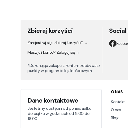
Zbieraj korzyści
Social
Zarejestruj się i zbieraj korzyści* →
Faceb
Masz już konto? Zaloguj się →
*Dokonując zakupu z kontem zdobywasz
punkty w programie lojalnościowym
Linki
O NAS
Dane kontaktowe
Kontakt
Jesteśmy dostępni od poniedziałku
O nas
do piątku w godzinach od 8:00 do
Blog
16:00.