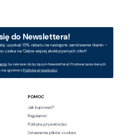
 się do Newslettera!
aby uzyskać 15% rabatu na następne zamówienie tkanin –
bo czeka na Ciebie więcej ekskluzywnych ofert!
amin
(w zakresie dotyczącym Newslettera). Przetwarzanie danych
się zgodnie z
Polityką prywatności
.
POMOC
Jak kupować?
Regulamin
Polityka prywatności
Ustawienia plików cookies