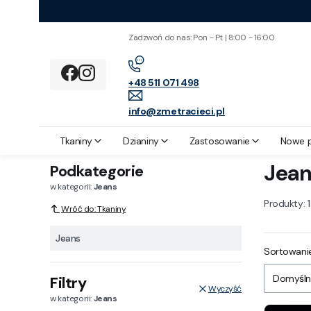
Zadzwoń do nas: Pon - Pt | 8:00 - 16:00
+48 511 071 498
info@zmetracieci.pl
Z metra cięci
Tkaniny
Jeans
Tkaniny
Dzianiny
Zastosowanie
Nowe 
Jean
Podkategorie
w kategorii:
Jeans
Produkty:
1
Wróć do: Tkaniny
Jeans
Lista
Sortowanie
Domyśln
Filtry
Wyczyść
w kategorii:
Jeans