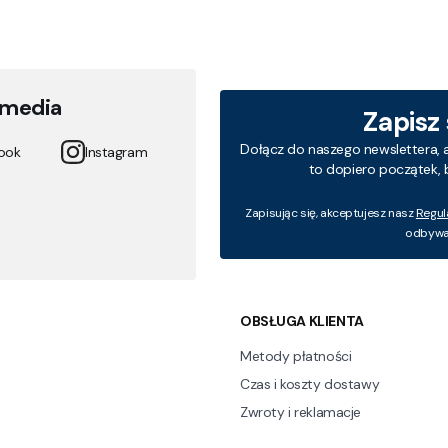
 media
Zapisz
Dołącz do naszego newslettera, 
ook
Instagram
to dopiero początek, 
Zapisując się, akceptujesz nasz
Regul
odbywa 
 w stopce
OBSŁUGA KLIENTA
Metody płatności
Czas i koszty dostawy
Zwroty i reklamacje