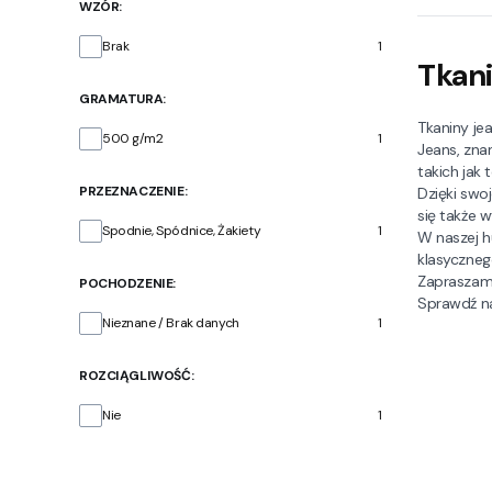
WZÓR:
Wzór
Brak
1
Tkan
GRAMATURA:
Tkaniny je
Gramatura
500 g/m2
1
Jeans, zna
takich jak 
PRZEZNACZENIE:
Dzięki swo
się także 
Przeznaczenie
Spodnie, Spódnice, Żakiety
1
W naszej h
klasycznego
Zapraszamy
POCHODZENIE:
Sprawdź na
Pochodzenie
Nieznane / Brak danych
1
ROZCIĄGLIWOŚĆ:
Rozciągliwość
Nie
1