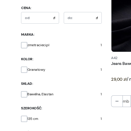
CENA:
zł
zł
MARKA:
Marka
zmetracieci.pl
1
A42
KOLOR:
Jeans Baw
Kolor
Granatowy
1
Cena
/
29,00 zł
SKŁAD:
Skład
Bawełna, Elastan
1
mb
SZEROKOŚĆ:
Szerokość
135 cm
1