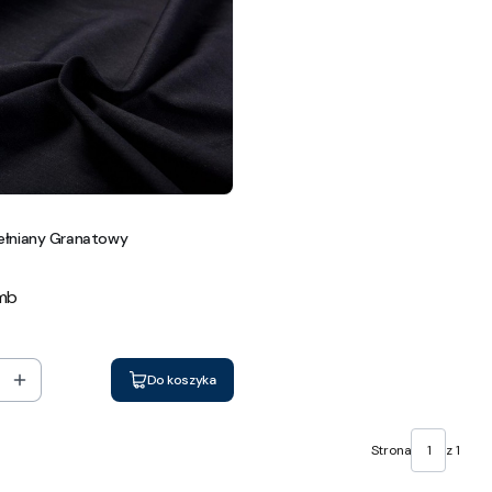
ełniany Granatowy
 mb
Do koszyka
Strona
z 1