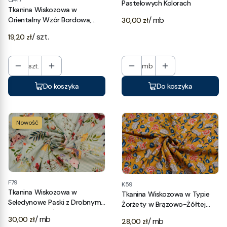
G417
Pastelowych Kolorach
Tkanina Wiskozowa w
Cena
/ mb
Orientalny Wzór Bordowa,
30,00 zł
kupon 0,60 m
Cena
/ szt.
19,20 zł
szt.
mb
Do koszyka
Do koszyka
Nowość
F79
K59
Tkanina Wiskozowa w
Tkanina Wiskozowa w Typie
Seledynowe Paski z Drobnym
Żorżety w Brązowo-Żółtej
Motywem Roślinnym
Kolorystyce w Kwiatowy Wzór
Cena
/ mb
30,00 zł
Cena
/ mb
28,00 zł