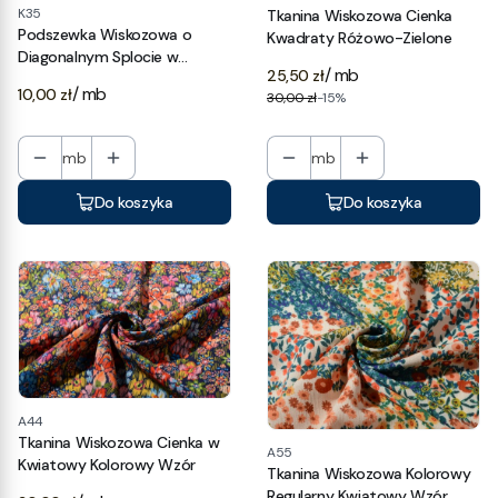
K35
Tkanina Wiskozowa Cienka
Podszewka Wiskozowa o
Kwadraty Różowo-Zielone
Diagonalnym Splocie w
/ mb
25,50 zł
Kolorze Granatowo-czarnym
Cena
/ mb
10,00 zł
30,00 zł
-15%
mb
mb
Do koszyka
Do koszyka
A44
Tkanina Wiskozowa Cienka w
A55
Kwiatowy Kolorowy Wzór
Tkanina Wiskozowa Kolorowy
Regularny Kwiatowy Wzór