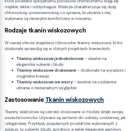
które poddane specjalnemu procesowi chemicznemu stają się
miękkie, lekkie i oddychające. Wiskoza charakteryzuje się dużą
chłonnością i przewiewnością, co sprawia, że ubrania z niej
wykonane są niezwykle komfortowe w noszeniu.
Rodzaje tkanin wiskozowych
W naszej ofercie znajdziesz różnorodne tkaniny wiskozowe, które
doskonale sprawdzą się w różnych projektach krawieckich:
Tkaniny wiskozowe jednokolorowe
– idealne na
eleganckie sukienki i bluzki.
Tkaniny wiskozowe drukowane
– doskonałe na wyraziste i
oryginalne kreacje.
Tkaniny wiskozowe we wzory
– świetne na codzienne
ubrania o niebanalnym wyglądzie.
Zastosowanie
Tkanin wiskozowych
Tkaniny wiskozowe są szeroko stosowane w modzie dzięki swojej
wszechstronności. Używane są zarówno do odzieży codziennej, jak
i eleganckiej. Przykłady popularnych produktów wykonanych z
wiskozy to sukienki, bluzki, spódnice, a także eleganckie garnitury.