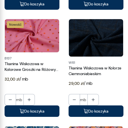
Do koszyka
Do koszyka
Nowość
B137
W81
Tkanina Wiskozowa w
Tkanina Wiskozowa w Kolorze
Kolorowe Groszki na Różowym
Ciemnoniebieskim
Tle
Cena
/ mb
32,00 zł
Cena
/ mb
29,00 zł
mb
mb
Do koszyka
Do koszyka