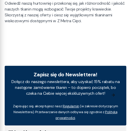
Odwiedź naszą hurtownię i przekonaj się, jak różnorodność i jakość
naszych tkanin mogą wzbogacić Twoje projekty krawieckie.
Skorzystaj z naszej oferty i ciesz się wyjątkowymi tkaninami
wiskozowymi dostępnymi w Z Metra Cięci.
Zapisz się do Newslettera!
Dołącz do naszego newslettera, aby uzyskać 15% rabatu na
następne zamówienie tkanin – to dopiero początek, bo
czeka na Ciebie więcej ekskluzywnych ofert!
Zapisując się, akceptujesz nasz
Regulamin
(w zakresie dotyczącym
Newslettera). Przetwarzanie danych odbywa się zgodnie z
Polityką
prywatności
.