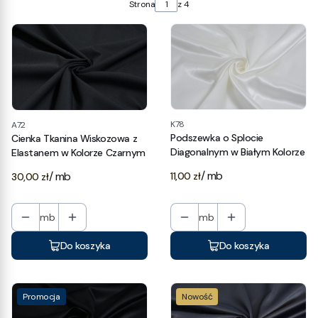
Strona
z 4
K78
A72
Podszewka o Splocie
Cienka Tkanina Wiskozowa z
Diagonalnym w Białym Kolorze
Elastanem w Kolorze Czarnym
Cena
/ mb
Cena
/ mb
11,00 zł
30,00 zł
mb
mb
Do koszyka
Do koszyka
Promocja
Nowość