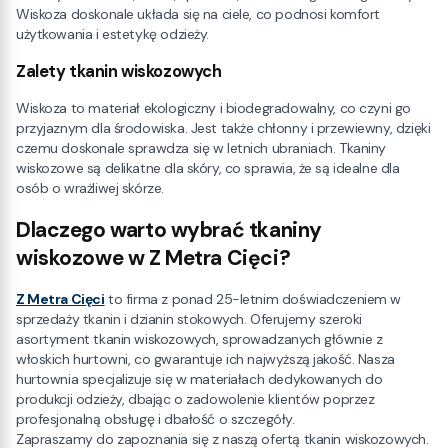
Wiskoza doskonale układa się na ciele, co podnosi komfort
użytkowania i estetykę odzieży.
Zalety tkanin wiskozowych
Wiskoza to materiał ekologiczny i biodegradowalny, co czyni go
przyjaznym dla środowiska. Jest także chłonny i przewiewny, dzięki
czemu doskonale sprawdza się w letnich ubraniach. Tkaniny
wiskozowe są delikatne dla skóry, co sprawia, że są idealne dla
osób o wrażliwej skórze.
Dlaczego warto wybrać tkaniny
wiskozowe w Z Metra Cięci?
Z Metra Cięci
to firma z ponad 25-letnim doświadczeniem w
sprzedaży tkanin i dzianin stokowych. Oferujemy szeroki
asortyment tkanin wiskozowych, sprowadzanych głównie z
włoskich hurtowni, co gwarantuje ich najwyższą jakość. Nasza
hurtownia specjalizuje się w materiałach dedykowanych do
produkcji odzieży, dbając o zadowolenie klientów poprzez
profesjonalną obsługę i dbałość o szczegóły.
Zapraszamy do zapoznania się z naszą ofertą tkanin wiskozowych.