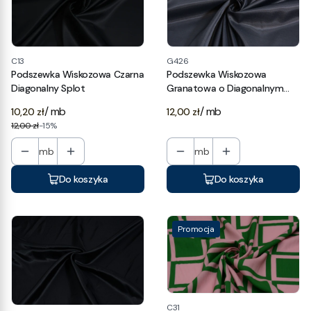
C13
G426
Podszewka Wiskozowa Czarna
Podszewka Wiskozowa
Diagonalny Splot
Granatowa o Diagonalnym
Splocie
Cena
/ mb
/ mb
10,20 zł
12,00 zł
12,00 zł
-15%
mb
mb
Do koszyka
Do koszyka
Promocja
C31