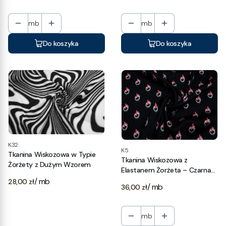
mb
mb
Do koszyka
Do koszyka
K32
K5
Tkanina Wiskozowa w Typie
Tkanina Wiskozowa z
Żorżety z Dużym Wzorem
Elastanem Żorżeta – Czarna
Cena
w Biało-Różowe Kwiaty
/ mb
28,00 zł
Cena
/ mb
36,00 zł
mb