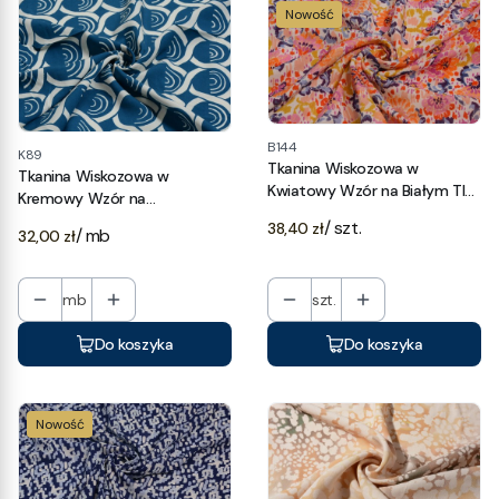
Nowość
B144
K89
Tkanina Wiskozowa w
Tkanina Wiskozowa w
Kwiatowy Wzór na Białym Tle,
Kremowy Wzór na
Kupon 1,20
Szmaragdowym Tle
Cena
/ szt.
38,40 zł
Cena
/ mb
32,00 zł
mb
szt.
Do koszyka
Do koszyka
Nowość