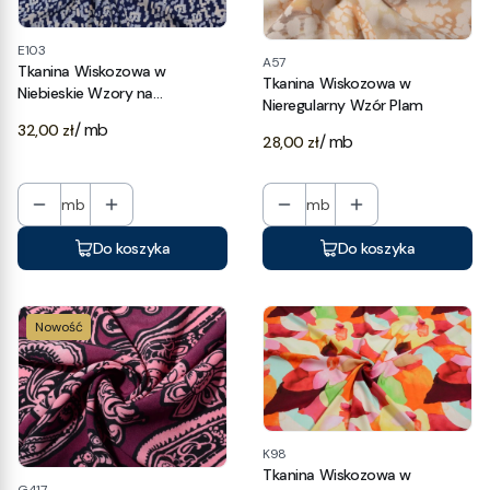
E103
A57
Tkanina Wiskozowa w
Tkanina Wiskozowa w
Niebieskie Wzory na
Nieregularny Wzór Plam
Granatowym Tle
Cena
/ mb
32,00 zł
Cena
/ mb
28,00 zł
mb
mb
Do koszyka
Do koszyka
Nowość
K98
Tkanina Wiskozowa w