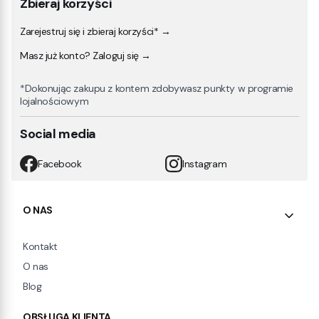
Zbieraj korzyści
Zarejestruj się i zbieraj korzyści* →
Masz już konto? Zaloguj się →
*Dokonując zakupu z kontem zdobywasz punkty w programie
lojalnościowym
Social media
Facebook
Instagram
Linki w stopce
O NAS
Kontakt
O nas
Blog
OBSŁUGA KLIENTA