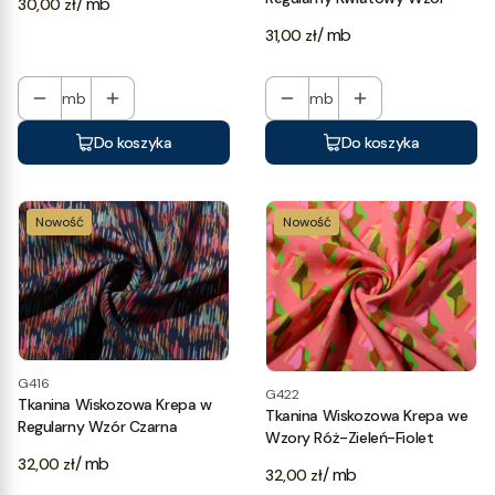
Cena
/ mb
30,00 zł
Cena
/ mb
31,00 zł
mb
mb
Do koszyka
Do koszyka
Nowość
Nowość
G416
G422
Tkanina Wiskozowa Krepa w
Tkanina Wiskozowa Krepa we
Regularny Wzór Czarna
Wzory Róż-Zieleń-Fiolet
Cena
/ mb
32,00 zł
Cena
/ mb
32,00 zł