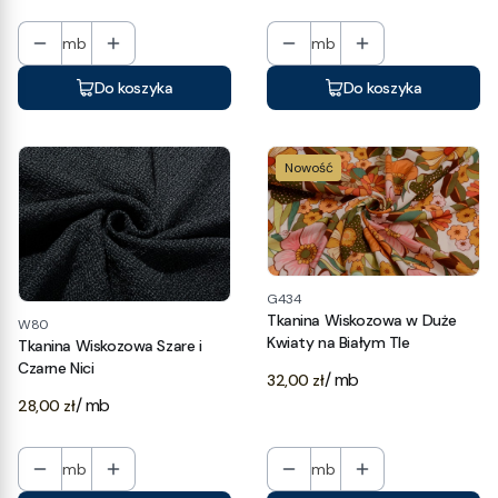
mb
mb
Do koszyka
Do koszyka
Nowość
G434
Tkanina Wiskozowa w Duże
W80
Kwiaty na Białym Tle
Tkanina Wiskozowa Szare i
Czarne Nici
Cena
/ mb
32,00 zł
Cena
/ mb
28,00 zł
mb
mb