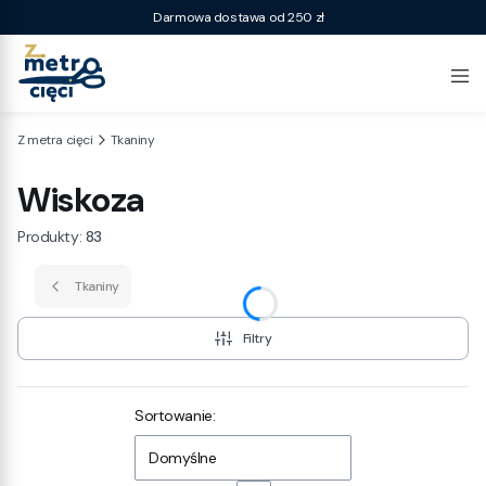
Darmowa dostawa od 250 zł
Z metra cięci
Tkaniny
Wiskoza
Produkty:
83
Tkaniny
Filtry
Lista produktów
Sortowanie:
Domyślne