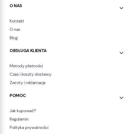
Linki w stopce
O NAS
Kontakt
O nas
Blog
OBSŁUGA KLIENTA
Metody płatności
Czas i koszty dostawy
Zwroty i reklamacje
POMOC
Jak kupować?
Regulamin
Polityka prywatności