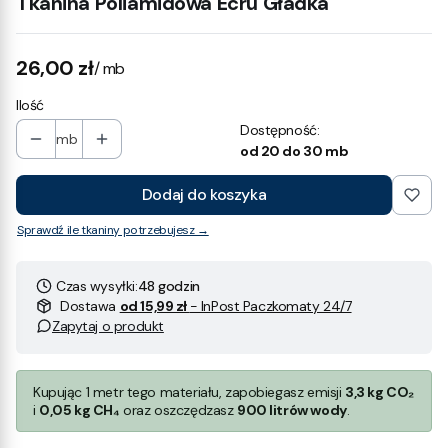
Tkanina Poliamidowa Ecru Gładka
Cena
26,00 zł
/ mb
Ilość
Dostępność:
mb
od 20 do 30 mb
Dodaj do koszyka
Sprawdź ile tkaniny potrzebujesz →
Czas wysyłki:
48 godzin
Dostawa
od 15,99 zł
- InPost Paczkomaty 24/7
Zapytaj o produkt
Kupując 1 metr tego materiału, zapobiegasz emisji
3,3 kg CO₂
i
0,05 kg CH₄
oraz oszczędzasz
900 litrów wody
.