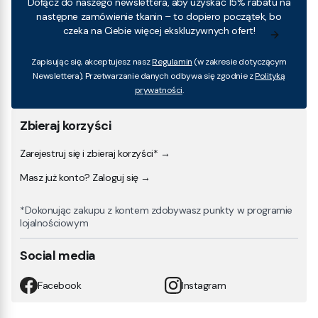
Dołącz do naszego newslettera, aby uzyskać 15% rabatu na
następne zamówienie tkanin – to dopiero początek, bo
czeka na Ciebie więcej ekskluzywnych ofert!
Zapisując się, akceptujesz nasz
Regulamin
(w zakresie dotyczącym
Newslettera). Przetwarzanie danych odbywa się zgodnie z
Polityką
prywatności
.
Zbieraj korzyści
Zarejestruj się i zbieraj korzyści* →
Masz już konto? Zaloguj się →
*Dokonując zakupu z kontem zdobywasz punkty w programie
lojalnościowym
Social media
Facebook
Instagram