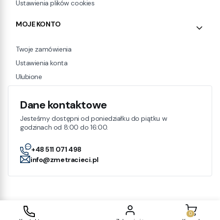
Ustawienia plików cookies
MOJE KONTO
Twoje zamówienia
Ustawienia konta
Ulubione
Dane kontaktowe
Jesteśmy dostępni od poniedziałku do piątku w
godzinach od 8:00 do 16:00.
+48 511 071 498
info@zmetracieci.pl
Produkty w
Sklep internetowy
Shoper.pl