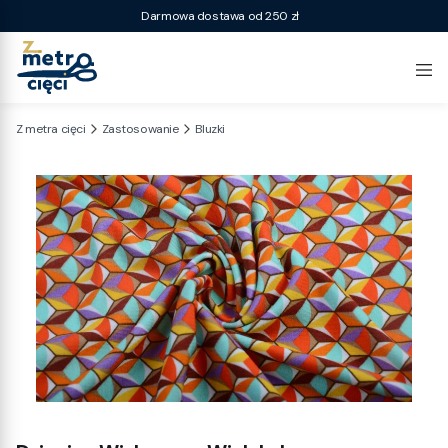
Darmowa dostawa od 250 zł
Z metra cięci
Zastosowanie
Bluzki