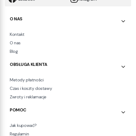
Linki w stopce
O NAS
Kontakt
O nas
Blog
OBSŁUGA KLIENTA
Metody płatności
Czas i koszty dostawy
Zwroty i reklamacje
POMOC
Jak kupować?
Regulamin