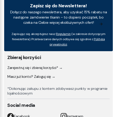
Zapisz się do Newslettera!
Dołącz do naszego newslettera, aby uzyskać 15% rabatu na
następne zamówienie tkanin – to dopiero początek, bo
czeka na Ciebie więcej ekskluzywnych ofert!
Zapisując się, akceptujesz nasz
Regulamin
(w zakresie dotyczącym
Newslettera). Przetwarzanie danych odbywa się zgodnie z
Polityką
prywatności
.
Zbieraj korzyści
Zarejestruj się i zbieraj korzyści* →
Masz już konto? Zaloguj się →
*Dokonując zakupu z kontem zdobywasz punkty w programie
lojalnościowym
Social media
Facebook
Instagram