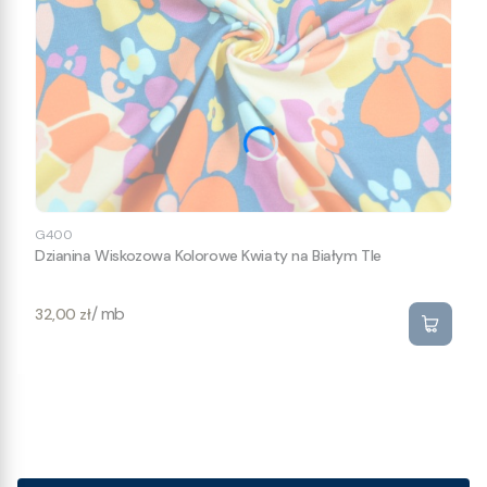
G400
Dzianina Wiskozowa Kolorowe Kwiaty na Białym Tle
Cena
/ mb
32,00 zł