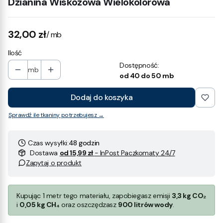
Dzianina Wiskozowa Wielokolorowa
Cena
32,00 zł
/ mb
Ilość
Dostępność:
mb
od 40 do 50 mb
Dodaj do koszyka
Sprawdź ile tkaniny potrzebujesz →
Czas wysyłki:
48 godzin
Dostawa
od 15,99 zł
- InPost Paczkomaty 24/7
Zapytaj o produkt
Kupując 1 metr tego materiału, zapobiegasz emisji
3,3 kg CO₂
i
0,05 kg CH₄
oraz oszczędzasz
900 litrów wody
.