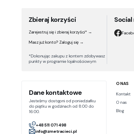
Zbieraj korzyści
Social
Zarejestruj się i zbieraj korzyści* →
Faceb
Masz już konto? Zaloguj się →
*Dokonując zakupu z kontem zdobywasz
punkty w programie lojalnościowym
Linki
O NAS
Dane kontaktowe
Kontakt
Jesteśmy dostępni od poniedziałku
O nas
do piątku w godzinach od 8:00 do
Blog
16:00.
+48 511 071 498
info@zmetracieci.pl