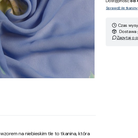
Dostępność:
od 
Sprawdź ile tkanin
Czas wysył
Dostawa
Zapytaj o 
wzorem na niebieskim tle to tkanina, która