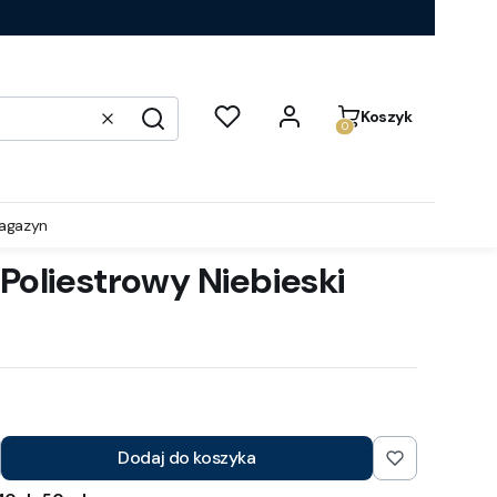
Produkty w koszyku:
Koszyk
Wyczyść
Szukaj
agazyn
Poliestrowy Niebieski
Dodaj do koszyka