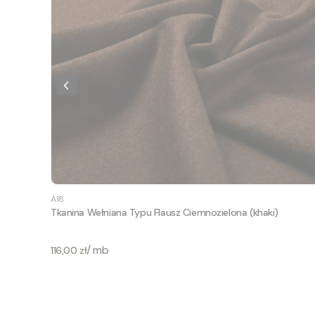
A18
Tkanina Wełniana Typu Flausz Ciemnozielona (khaki)
Cena
/ mb
116,00 zł