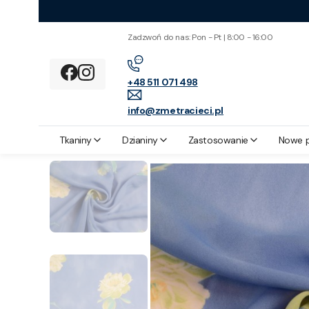
Zadzwoń do nas: Pon - Pt | 8:00 - 16:00
+48 511 071 498
info@zmetracieci.pl
Z metra cięci
Zastosowanie
Bluzki
Szyfon Poliestrowy Niebiesk
Tkaniny
Dzianiny
Zastosowanie
Nowe 