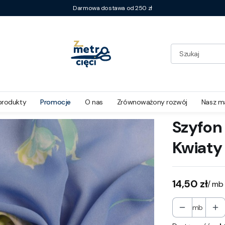
Darmowa dostawa od 250 zł
i Kwiaty
produkty
Promocje
O nas
Zrównoważony rozwój
Nasz m
Szyfon 
Kwiaty
Cena
14,50 zł
/ mb
mb