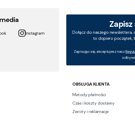
 media
Zapisz
Dołącz do naszego newslettera, 
ook
Instagram
to dopiero początek, 
Zapisując się, akceptujesz nasz
Regul
odbywa 
 w stopce
OBSŁUGA KLIENTA
Metody płatności
Czas i koszty dostawy
Zwroty i reklamacje