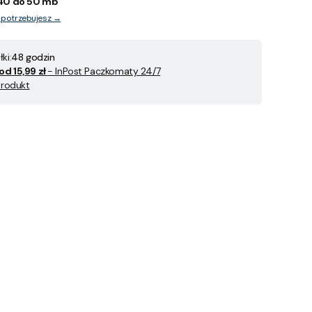
40 do 50 mb
y potrzebujesz →
ki:
48 godzin
od 15,99 zł
- InPost Paczkomaty 24/7
produkt