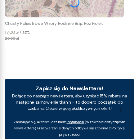
Chusty Poliestrowe Wzory Roślinne Brąz Róż Fiolet
/ szt.
17,00 zł
20,00 zł
Zapisz się do Newslettera!
Dołącz do naszego newslettera, aby uzyskać 15% rabatu na
następne zamówienie tkanin – to dopiero początek, bo
czeka na Ciebie więcej ekskluzywnych ofert!
Zapisując się, akceptujesz nasz
Regulamin
(w zakresie dotyczącym
Newslettera). Przetwarzanie danych odbywa się zgodnie z
Polityką
prywatności
.