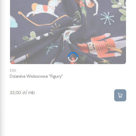
E63
Dzianina Wiskozowa "Figury"
Cena
/ mb
32,00 zł