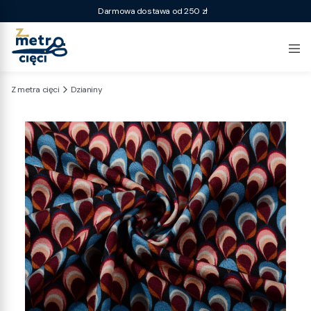
Darmowa dostawa od 250 zł
Z metra cięci
Dzianiny