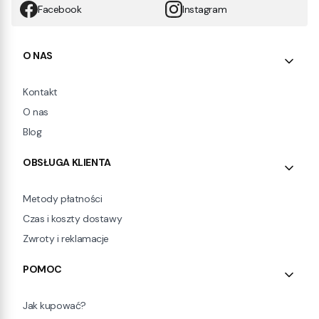
Facebook
Instagram
Linki w stopce
O NAS
Kontakt
O nas
Blog
OBSŁUGA KLIENTA
Metody płatności
Czas i koszty dostawy
Zwroty i reklamacje
POMOC
Jak kupować?