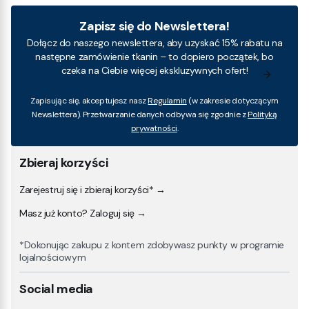
Zapisz się do Newslettera!
Dołącz do naszego newslettera, aby uzyskać 15% rabatu na
następne zamówienie tkanin – to dopiero początek, bo
czeka na Ciebie więcej ekskluzywnych ofert!
Zapisując się, akceptujesz nasz
Regulamin
(w zakresie dotyczącym
Newslettera). Przetwarzanie danych odbywa się zgodnie z
Polityką
prywatności
.
Zbieraj korzyści
Zarejestruj się i zbieraj korzyści* →
Masz już konto? Zaloguj się →
*Dokonując zakupu z kontem zdobywasz punkty w programie
lojalnościowym
Social media