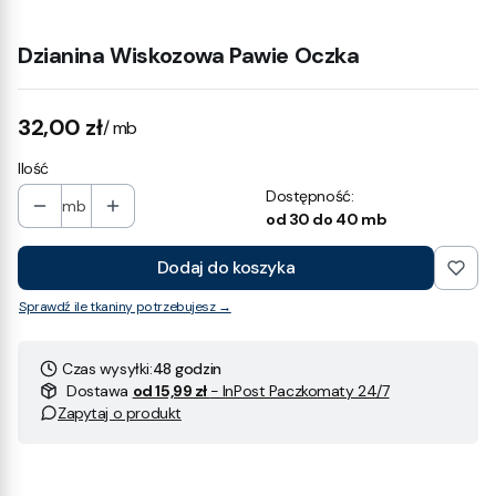
Dzianina Wiskozowa Pawie Oczka
Cena
32,00 zł
/ mb
Ilość
Dostępność:
mb
od 30 do 40 mb
Dodaj do koszyka
Sprawdź ile tkaniny potrzebujesz →
Czas wysyłki:
48 godzin
Dostawa
od 15,99 zł
- InPost Paczkomaty 24/7
Zapytaj o produkt