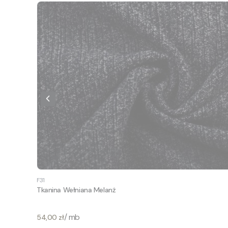
F31
Tkanina Wełniana Melanż
Cena
/ mb
54,00 zł