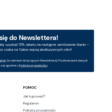
 się do Newslettera!
aby uzyskać 15% rabatu na następne zamówienie tkanin –
bo czeka na Ciebie więcej ekskluzywnych ofert!
amin
(w zakresie dotyczącym Newslettera). Przetwarzanie danych
się zgodnie z
Polityką prywatności
.
POMOC
Jak kupować?
Regulamin
Polityka prywatności