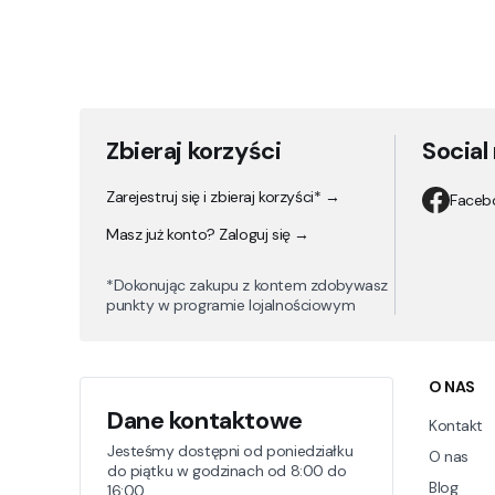
Zbieraj korzyści
Social
Zarejestruj się i zbieraj korzyści* →
Faceb
Masz już konto? Zaloguj się →
*Dokonując zakupu z kontem zdobywasz
punkty w programie lojalnościowym
Linki
O NAS
Dane kontaktowe
Kontakt
Jesteśmy dostępni od poniedziałku
O nas
do piątku w godzinach od 8:00 do
Blog
16:00.