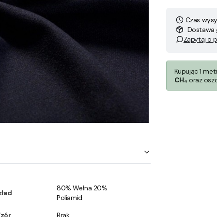
Czas wysył
Dostawa
Zapytaj o 
Kupując 1 met
CH₄
oraz osz
80% Wełna 20%
kład
Poliamid
zór
Brak