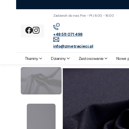
Zadzwoń do nas: Pon - Pt | 8:00 - 16:00
+48 511 071 498
info@zmetracieci.pl
Z metra cięci
Zastosowanie
Spódnice
Tkanina Wełniana Grana
Tkaniny
Dzianiny
Zastosowanie
Nowe 