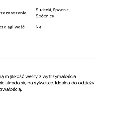
Sukienki, Spodnie,
rzeznaczenie
Spódnice
ozciągliwość
Nie
lną miękkość wełny z wytrzymałością
ie układa się na sylwetce. Idealna do odzieży
trwałością.