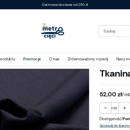
Darmowa dostawa od 250 zł
t
produkty
Promocje
O nas
Zrównoważony rozwój
Nasz m
Tkanin
Cena
52,00 zł
/ m
mb
Dostępność:
Pon
Sprawdź ile tkanin