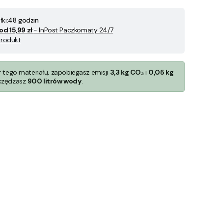
ki:
48 godzin
od 15,99 zł
- InPost Paczkomaty 24/7
produkt
r tego materiału, zapobiegasz emisji
3,3 kg CO₂
i
0,05 kg
czędzasz
900 litrów wody
.