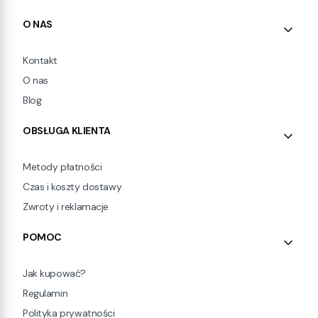
Linki w stopce
O NAS
Kontakt
O nas
Blog
OBSŁUGA KLIENTA
Metody płatności
Czas i koszty dostawy
Zwroty i reklamacje
POMOC
Jak kupować?
Regulamin
Polityka prywatności