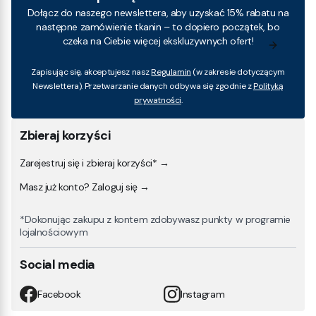
Dołącz do naszego newslettera, aby uzyskać 15% rabatu na
następne zamówienie tkanin – to dopiero początek, bo
czeka na Ciebie więcej ekskluzywnych ofert!
Zapisując się, akceptujesz nasz
Regulamin
(w zakresie dotyczącym
Newslettera). Przetwarzanie danych odbywa się zgodnie z
Polityką
prywatności
.
Zbieraj korzyści
Zarejestruj się i zbieraj korzyści* →
Masz już konto? Zaloguj się →
*Dokonując zakupu z kontem zdobywasz punkty w programie
lojalnościowym
Social media
Facebook
Instagram