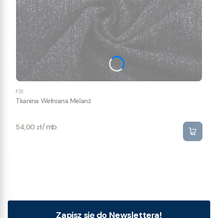
F31
Tkanina Wełniana Melanż
Cena
/ mb
54,00 zł
Zapisz się do Newslettera!