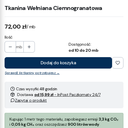
Tkanina Wełniana Ciemnogranatowa
Cena
72,00 zł
/ mb
Ilość
Dostępność:
mb
od 10 do 20 mb
Dodaj do koszyka
Sprawdź ile tkaniny potrzebujesz →
Czas wysyłki:
48 godzin
Dostawa
od 15,99 zł
- InPost Paczkomaty 24/7
Zapytaj o produkt
Kupując 1 metr tego materiału, zapobiegasz emisji
3,3 kg CO₂
i
0,05 kg CH₄
oraz oszczędzasz
900 litrów wody
.