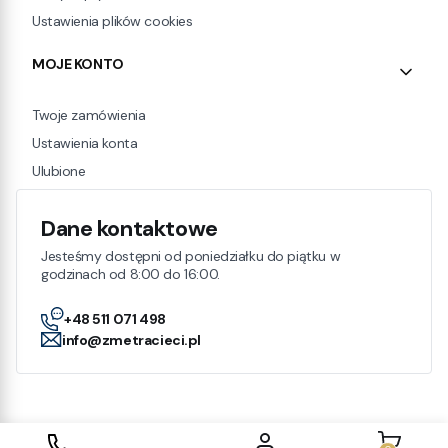
Ustawienia plików cookies
MOJE KONTO
Twoje zamówienia
Ustawienia konta
Ulubione
Dane kontaktowe
Jesteśmy dostępni od poniedziałku do piątku w
godzinach od 8:00 do 16:00.
+48 511 071 498
info@zmetracieci.pl
Produkty w