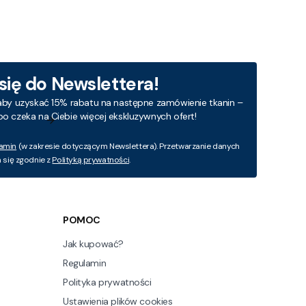
 się do Newslettera!
aby uzyskać 15% rabatu na następne zamówienie tkanin –
bo czeka na Ciebie więcej ekskluzywnych ofert!
amin
(w zakresie dotyczącym Newslettera). Przetwarzanie danych
się zgodnie z
Polityką prywatności
.
POMOC
Jak kupować?
Regulamin
Polityka prywatności
Ustawienia plików cookies