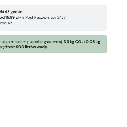
ki:
48 godzin
od 15,99 zł
- InPost Paczkomaty 24/7
produkt
r tego materiału, zapobiegasz emisji
3,3 kg CO₂
i
0,05 kg
czędzasz
900 litrów wody
.