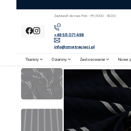
Zadzwoń do nas: Pon - Pt | 8:00 - 16:00
+48 511 071 498
info@zmetracieci.pl
Z metra cięci
Zastosowanie
Spodnie
Tkanina Wełniana Ciemne
Tkaniny
Dzianiny
Zastosowanie
Nowe 