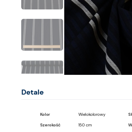
Detale
Kolor
Wielokolorowy
S
Szerokość
150 cm
W