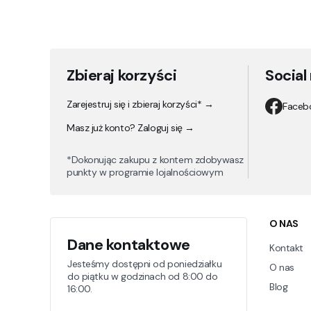
Zbieraj korzyści
Social
Zarejestruj się i zbieraj korzyści* →
Faceb
Masz już konto? Zaloguj się →
*Dokonując zakupu z kontem zdobywasz
punkty w programie lojalnościowym
Linki
O NAS
Dane kontaktowe
Kontakt
Jesteśmy dostępni od poniedziałku
O nas
do piątku w godzinach od 8:00 do
Blog
16:00.