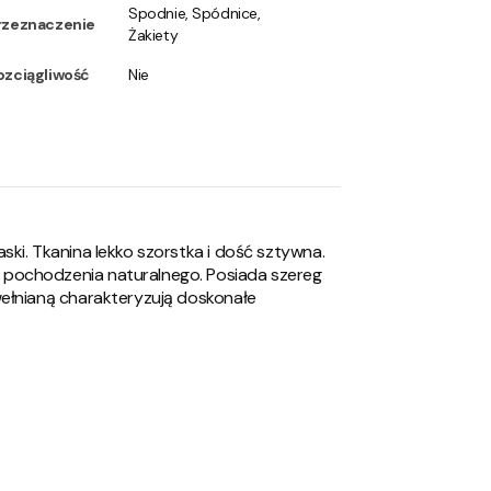
Spodnie, Spódnice,
rzeznaczenie
Żakiety
ozciągliwość
Nie
ki. Tkanina lekko szorstka i dość sztywna.
 pochodzenia naturalnego. Posiada szereg
wełnianą charakteryzują doskonałe