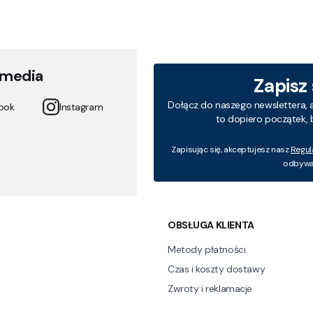
 media
Zapisz
Dołącz do naszego newslettera, 
ook
Instagram
to dopiero początek, 
Zapisując się, akceptujesz nasz
Regul
odbywa 
 w stopce
OBSŁUGA KLIENTA
Metody płatności
Czas i koszty dostawy
Zwroty i reklamacje