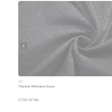
A37
Tkanina Wełniana Szara
Cena
/ mb
27,00 zł