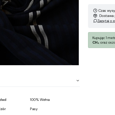
Czas wysył
Dostawa
Zapytaj o 
Kupując 1 met
CH₄
oraz osz
kład
100% Wełna
zór
Pasy