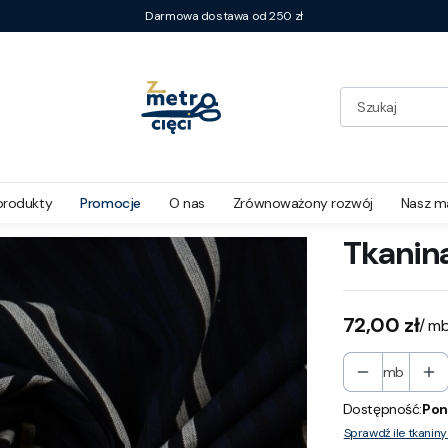
Darmowa dostawa od 250 zł
 Paski
produkty
Promocje
O nas
Zrównoważony rozwój
Nasz m
Tkanin
Cena
72,00 zł
/ m
mb
Dostępność:
Pon
Sprawdź ile tkanin